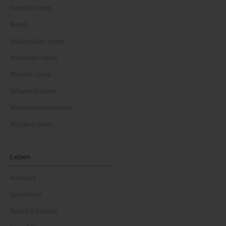
Künstler:innen
Royals
Schauspieler:innen
Moderator:innen
Musiker:innen
Influencer:innen
Wissenschaftler:innen
Politiker:innen
Leben
Kulinarik
Gesundheit
Reisen & Freizeit