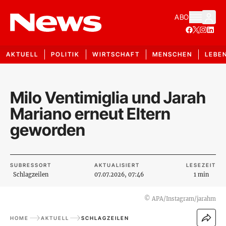
ABO
AKTUELL
POLITIK
WIRTSCHAFT
MENSCHEN
LEBE
Milo Ventimiglia und Jarah
Mariano erneut Eltern
geworden
SUBRESSORT
AKTUALISIERT
LESEZEIT
Schlagzeilen
07.07.2026, 07:46
1 min
©
APA/Instagram/jarahm
HOME
AKTUELL
SCHLAGZEILEN