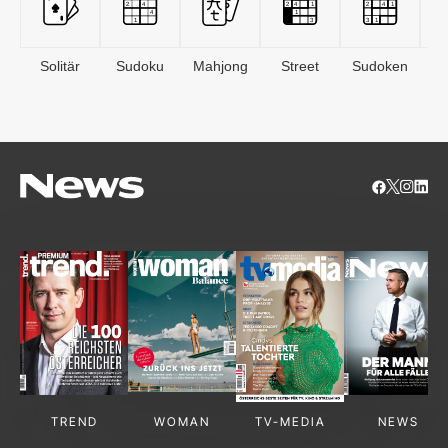
Solitär
Sudoku
Mahjong
Street
Sudoken
B
S
TREND
WOMAN
TV-MEDIA
NEWS