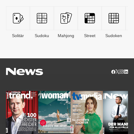
Solitär
Sudoku
Mahjong
Street
Sudoken
B
S