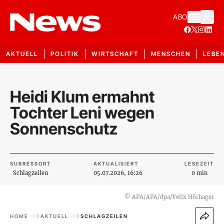
ABO
AKTUELL
POLITIK
WIRTSCHAFT
MENSCHEN
LEBE
Heidi Klum ermahnt
Tochter Leni wegen
Sonnenschutz
SUBRESSORT
AKTUALISIERT
LESEZEIT
Schlagzeilen
05.07.2026, 16:26
0 min
©
APA/APA/dpa/Felix Hörhager
HOME
AKTUELL
SCHLAGZEILEN