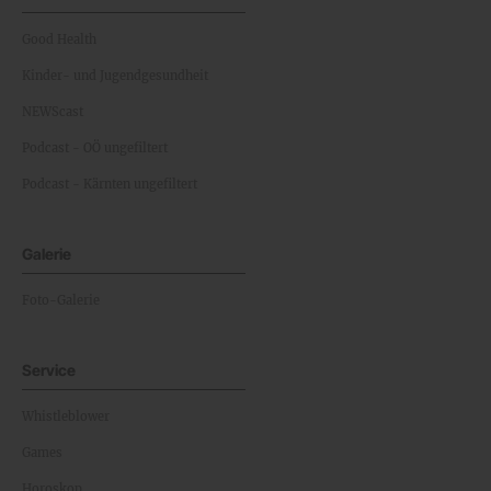
Good Health
Kinder- und Jugendgesundheit
NEWScast
Podcast - OÖ ungefiltert
Podcast - Kärnten ungefiltert
Galerie
Foto-Galerie
Service
Whistleblower
Games
Horoskop