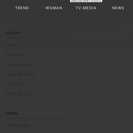
TREND
WOMAN
TV-MEDIA
NEWS
Aktuell
News
Kolumnen
Corporate News
Events der Woche
Leute Bilder
Bilder des Tages
Politik
Politik Inland