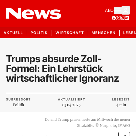
ABO
AKTUELL
POLITIK
WIRTSCHAFT
MENSCHEN
LEBE
Trumps absurde Zoll-
Formel: Ein Lehrstück
wirtschaftlicher Ignoranz
SUBRESSORT
AKTUALISIERT
LESEZEIT
Politik
03.04.2025
4 min
Donald Trump präsentierte am Mittwoch die neuen
Strafzölle.
©
Nurphoto, IMAGO