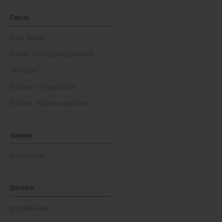
Fokus
Good Health
Kinder- und Jugendgesundheit
NEWScast
Podcast - OÖ ungefiltert
Podcast - Kärnten ungefiltert
Galerie
Foto-Galerie
Service
Whistleblower