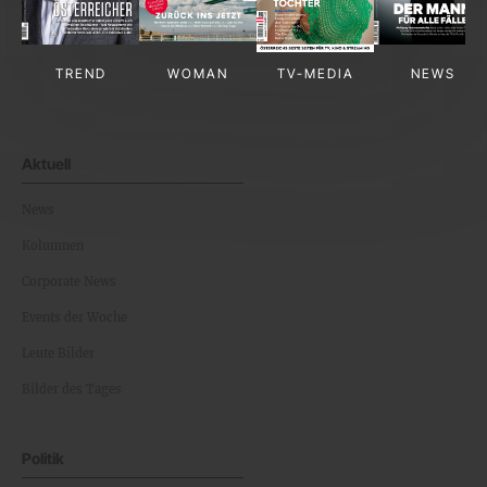
TREND
WOMAN
TV-MEDIA
NEWS
Aktuell
News
Kolumnen
Corporate News
Events der Woche
Leute Bilder
Bilder des Tages
Politik