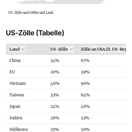
US-Zölle nach Höhe und Land.
US-Zölle (Tabelle)
Land
US-Zölle
Zölle an USA (lt. US-Regi
China
34%
67%
EU
20%
39%
Vietnam
46%
90%
Taiwan
32%
64%
Japan
24%
46%
Indien
26%
52%
Südkorea
25%
50%