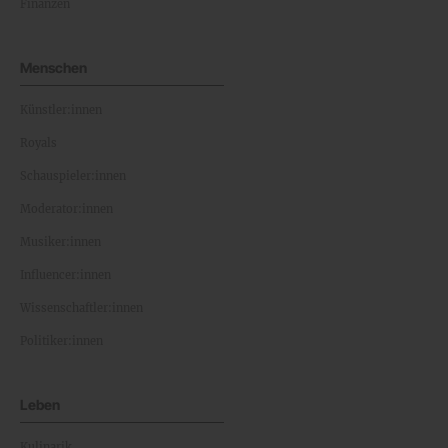
Finanzen
Menschen
Künstler:innen
Royals
Schauspieler:innen
Moderator:innen
Musiker:innen
Influencer:innen
Wissenschaftler:innen
Politiker:innen
Leben
Kulinarik