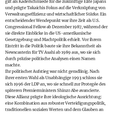
gilt als Kaderschmiede für die zukünftige Elite Japans
und prägte Takaichis Fokus auf die Verknüpfung von
Verwaltungseffizienz und wirtschaftlicher Stärke. Ein
entscheidender Wendepunkt war ihre Zeit als U.S.
Congressional Fellow ab Dezember 1987, während der
sie direkte Einblicke in die US-amerikanische
Gesetzgebung und Machtpolitik erhielt. Vor ihrem
Eintritt in die Politik baute sie ihre Bekanntheit als
Newscasterin für TV Asahi ab 1989 aus, wo sie sich
durch präzise politische Analysen einen Namen
machte.
Ihr politischer Aufstieg war nicht geradlinig. Nach
ihrer ersten Wahl als Unabhängige 1993 schloss sie
sich 1996 der LDP an, wo sie schnell zur Protegée des
späteren Premierministers Shinzō Abe avancierte.
Diese Allianz prägte ihre ideologische Ausrichtung:
eine Kombination aus robuster Verteidigungspolitik,
traditionellen sozialen Werten und dem Glauben an