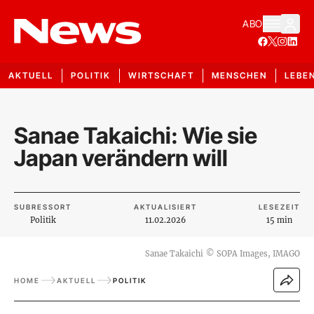
ABO
AKTUELL
POLITIK
WIRTSCHAFT
MENSCHEN
LEBE
Sanae Takaichi: Wie sie
Japan verändern will
SUBRESSORT
AKTUALISIERT
LESEZEIT
Politik
11.02.2026
15 min
Sanae Takaichi
©
SOPA Images, IMAGO
HOME
AKTUELL
POLITIK