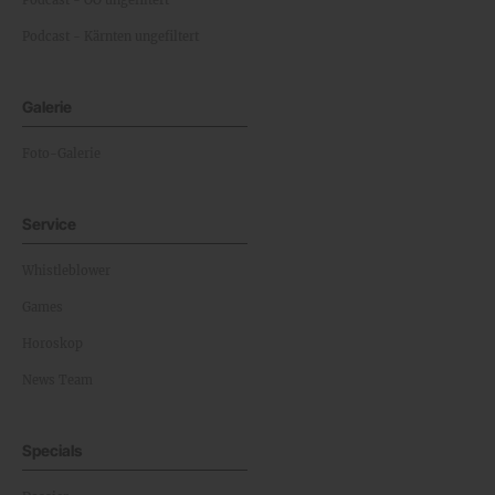
Podcast - OÖ ungefiltert
Podcast - Kärnten ungefiltert
Galerie
Foto-Galerie
Service
Whistleblower
Games
Horoskop
News Team
Specials