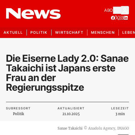
ABO
AKTUELL
POLITIK
WIRTSCHAFT
MENSCHEN
LEBE
Die Eiserne Lady 2.0: Sanae
Takaichi ist Japans erste
Frau an der
Regierungsspitze
SUBRESSORT
AKTUALISIERT
LESEZEIT
Politik
21.10.2025
3 min
Sanae Takaichi
©
Anadolu Agency, IMAGO