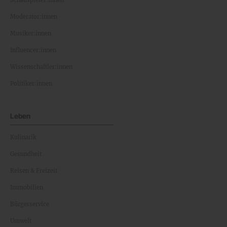
Schauspieler:innen
Moderator:innen
Musiker:innen
Influencer:innen
Wissenschaftler:innen
Politiker:innen
Leben
Kulinarik
Gesundheit
Reisen & Freizeit
Immobilien
Bürgerservice
Umwelt