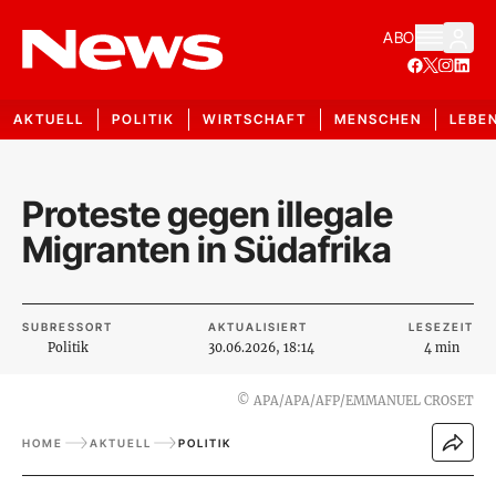
ABO
AKTUELL
POLITIK
WIRTSCHAFT
MENSCHEN
LEBE
Proteste gegen illegale
Migranten in Südafrika
SUBRESSORT
AKTUALISIERT
LESEZEIT
Politik
30.06.2026, 18:14
4 min
©
APA/APA/AFP/EMMANUEL CROSET
HOME
AKTUELL
POLITIK