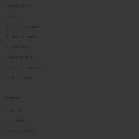
Künstler:innen
Royals
Schauspieler:innen
Moderator:innen
Musiker:innen
Influencer:innen
Wissenschaftler:innen
Politiker:innen
Leben
Kulinarik
Gesundheit
Reisen & Freizeit