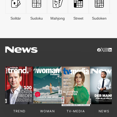
Solitär
Sudoku
Mahjong
Street
Sudoken
B
S
TREND
WOMAN
TV-MEDIA
NEWS