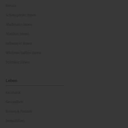
Royals
Schauspieler:innen
Moderator:innen
Musiker:innen
Influencer:innen
Wissenschaftler:innen
Politiker:innen
Leben
Kulinarik
Gesundheit
Reisen & Freizeit
Immobilien