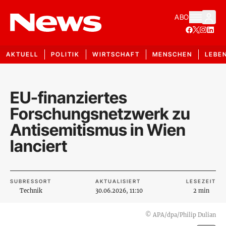
ABO
AKTUELL
POLITIK
WIRTSCHAFT
MENSCHEN
LEBE
EU-finanziertes
Forschungsnetzwerk zu
Antisemitismus in Wien
lanciert
SUBRESSORT
AKTUALISIERT
LESEZEIT
Technik
30.06.2026, 11:10
2 min
©
APA/dpa/Philip Dulian