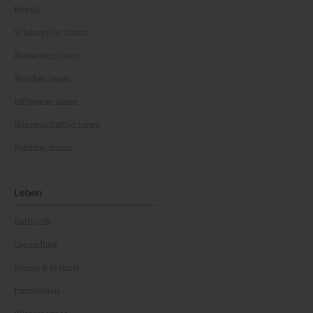
Royals
Schauspieler:innen
Moderator:innen
Musiker:innen
Influencer:innen
Wissenschaftler:innen
Politiker:innen
Leben
Kulinarik
Gesundheit
Reisen & Freizeit
Immobilien