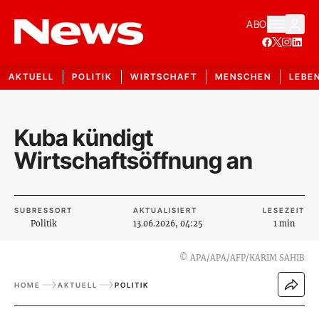
ABO
AKTUELL
POLITIK
WIRTSCHAFT
MENSCHEN
LEBE
Kuba kündigt
Wirtschaftsöffnung an
SUBRESSORT
AKTUALISIERT
LESEZEIT
Politik
13.06.2026, 04:25
1 min
©
APA/APA/AFP/KARIM SAHIB
HOME
AKTUELL
POLITIK