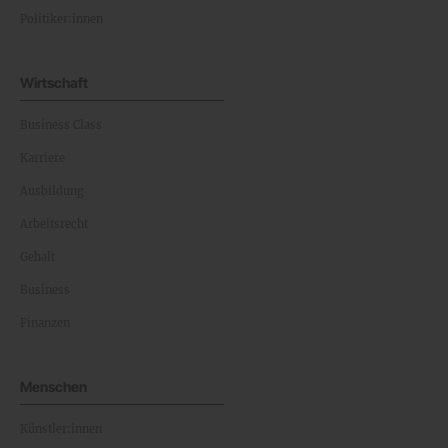
Politiker:innen
Wirtschaft
Business Class
Karriere
Ausbildung
Arbeitsrecht
Gehalt
Business
Finanzen
Menschen
Künstler:innen