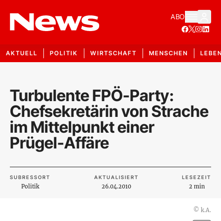
ABO
AKTUELL
POLITIK
WIRTSCHAFT
MENSCHEN
LEBE
Turbulente FPÖ-Party:
Chefsekretärin von Strache
im Mittelpunkt einer
Prügel-Affäre
SUBRESSORT
AKTUALISIERT
LESEZEIT
Politik
26.04.2010
2 min
©
k.A.