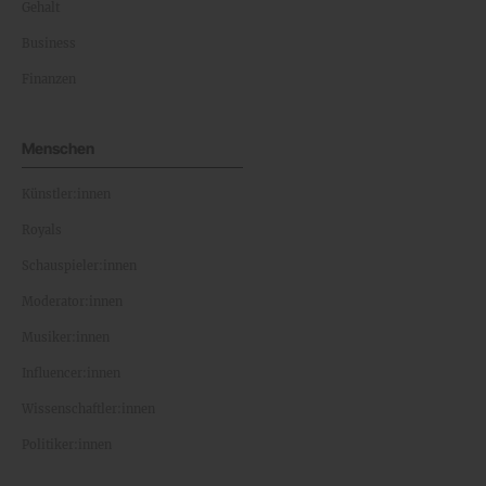
Gehalt
Business
Finanzen
Menschen
Künstler:innen
Royals
Schauspieler:innen
Moderator:innen
Musiker:innen
Influencer:innen
Wissenschaftler:innen
Politiker:innen