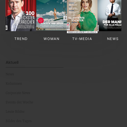
TREND
WOMAN
TV-MEDIA
NEWS
Aktuell
News
Kolumnen
Corporate News
Events der Woche
Leute Bilder
Bilder des Tages