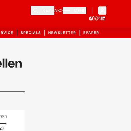
Suche
ABO
MENÜ
ERVICE
SPECIALS
NEWSLETTER
EPAPER
llen
GER