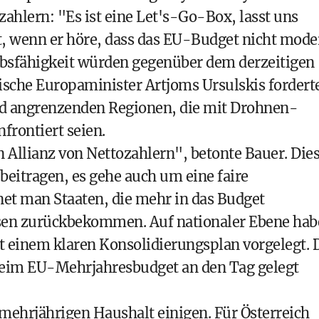
zahlern: "Es ist eine Let's-Go-Box, lasst uns
rt, wenn er höre, dass das EU-Budget nicht mode
rbsfähigkeit würden gegenüber dem derzeitigen
ische Europaminister Artjoms Ursulskis fordert
nd angrenzenden Regionen, die mit Drohnen-
frontiert seien.
en Allianz von Nettozahlern", betonte Bauer. Die
eitragen, es gehe auch um eine faire
net man Staaten, die mehr in das Budget
üssen zurückbekommen. Auf nationaler Ebene hab
t einem klaren Konsolidierungsplan vorgelegt. 
beim EU-Mehrjahresbudget an den Tag gelegt
n mehrjährigen Haushalt einigen. Für Österreich