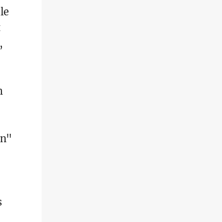
le
t
,
m
en"
s