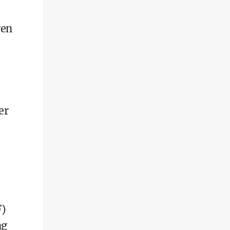
ren
er
F)
ng