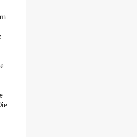
rn
e
se
e
Die