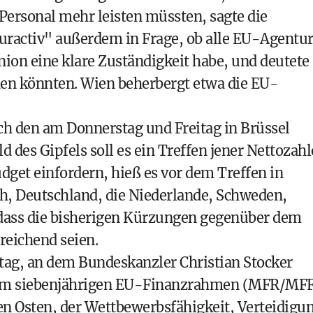
 Personal mehr leisten müssten, sagte die
Euractiv" außerdem in Frage, ob alle EU-Agentu
Union eine klare Zuständigkeit habe, und deutete
den könnten. Wien beherbergt etwa die EU-
ch den am Donnerstag und Freitag in Brüssel
d des Gipfels soll es ein Treffen jener Nettozahl
get einfordern, hieß es vor dem Treffen in
h, Deutschland, die Niederlande, Schweden,
dass die bisherigen Kürzungen gegenüber dem
eichend seien.
tag, an dem Bundeskanzler Christian Stocker
 dem siebenjährigen EU-Finanzrahmen (MFR/MF
en Osten, der Wettbewerbsfähigkeit, Verteidigu