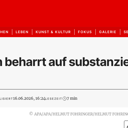
CHEN
LEBEN
KUNST & KULTUR
FOKUS
GALERIE
S
 beharrt auf substanzie
16.06.2026, 16:24
7 min
LISIERT
LESEZEIT
©
APA/APA/HELMUT FOHRINGER/HELMUT FOHRIN