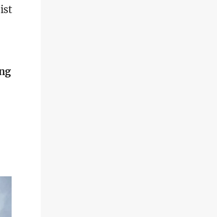
ist
ung