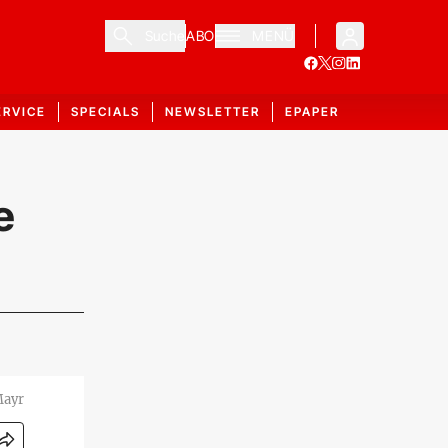
Suche
ABO
MENÜ
ERVICE
SPECIALS
NEWSLETTER
EPAPER
e
Mayr