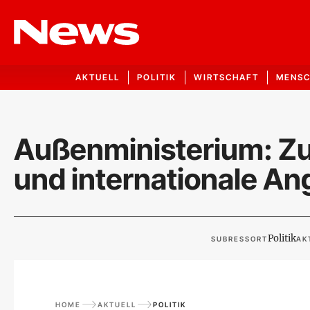
AKTUELL
POLITIK
WIRTSCHAFT
MENS
Außenministerium: Zu
und internationale A
Politik
SUBRESSORT
AK
HOME
AKTUELL
POLITIK