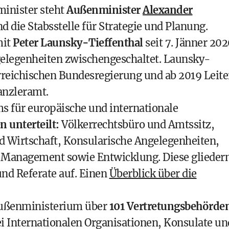
minister steht
Außenminister
Alexander
nd die Stabsstelle für Strategie und Planung.
mit
Peter Launsky-Tieffenthal
seit 7. Jänner 20
gelegenheiten zwischengeschaltet. Launsky-
rreichischen Bundesregierung und ab 2019 Leite
anzleramt.
 für europäische und internationale
n unterteilt:
Völkerrechtsbüro und Amtssitz,
d Wirtschaft, Konsularische Angelegenheiten,
, Management sowie Entwicklung. Diese glieder
und Referate auf. Einen
Überblick über die
 Außenministerium über
101 Vertretungsbehörde
ei Internationalen Organisationen, Konsulate un