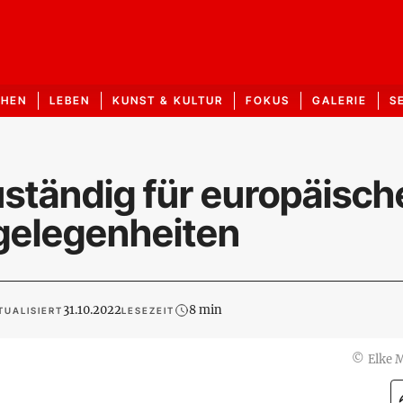
CHEN
LEBEN
KUNST & KULTUR
FOKUS
GALERIE
S
ständig für europäisch
ngelegenheiten
31.10.2022
8 min
TUALISIERT
LESEZEIT
©
Elke 