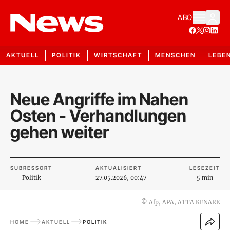
ABO
AKTUELL
POLITIK
WIRTSCHAFT
MENSCHEN
LEBE
Neue Angriffe im Nahen
Osten - Verhandlungen
gehen weiter
SUBRESSORT
AKTUALISIERT
LESEZEIT
Politik
27.05.2026, 00:47
5 min
©
Afp, APA, ATTA KENARE
HOME
AKTUELL
POLITIK