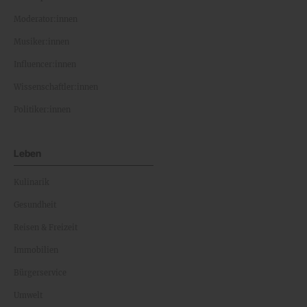
Moderator:innen
Musiker:innen
Influencer:innen
Wissenschaftler:innen
Politiker:innen
Leben
Kulinarik
Gesundheit
Reisen & Freizeit
Immobilien
Bürgerservice
Umwelt