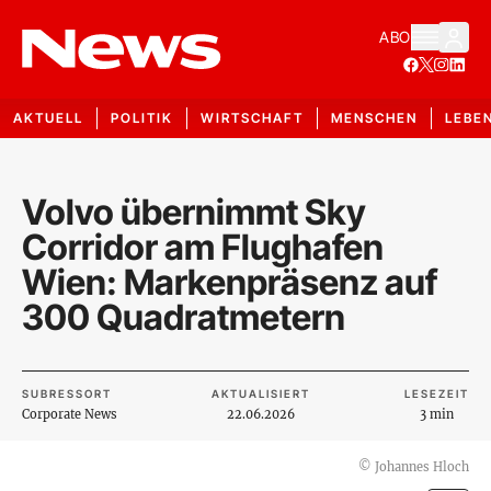
ABO
AKTUELL
POLITIK
WIRTSCHAFT
MENSCHEN
LEBE
Volvo übernimmt Sky
Corridor am Flughafen
Wien: Markenpräsenz auf
300 Quadratmetern
SUBRESSORT
AKTUALISIERT
LESEZEIT
Corporate News
22.06.2026
3 min
©
Johannes Hloch