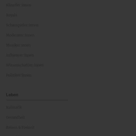
Künstler:innen
Royals
Schauspieler:innen
Moderator:innen
Musiker:innen
Influencer:innen
Wissenschaftler:innen
Politiker:innen
Leben
Kulinarik
Gesundheit
Reisen & Freizeit