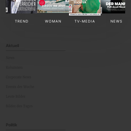
TREND
WOMAN
TV-MEDIA
NEWS
Aktuell
News
Kolumnen
Corporate News
Events der Woche
Leute Bilder
Bilder des Tages
Politik