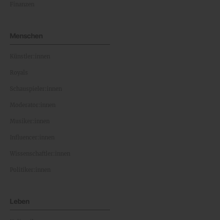
Finanzen
Menschen
Künstler:innen
Royals
Schauspieler:innen
Moderator:innen
Musiker:innen
Influencer:innen
Wissenschaftler:innen
Politiker:innen
Leben