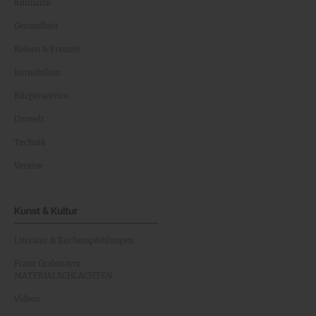
Kulinarik
Gesundheit
Reisen & Freizeit
Immobilien
Bürgerservice
Umwelt
Technik
Vereine
Kunst & Kultur
Literatur & Buchempfehlungen
Franz Grabmayrs
MATERIALSCHLACHTEN
Videos