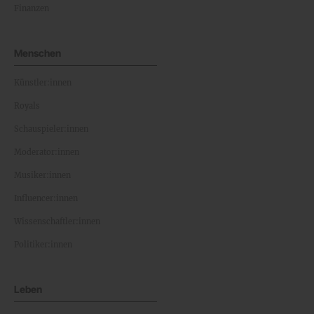
Finanzen
Menschen
Künstler:innen
Royals
Schauspieler:innen
Moderator:innen
Musiker:innen
Influencer:innen
Wissenschaftler:innen
Politiker:innen
Leben