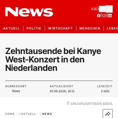
ABO
AKTUELL
POLITIK
WIRTSCHAFT
MENSCHEN
LEBE
Zehntausende bei Kanye
West-Konzert in den
Niederlanden
SUBRESSORT
AKTUALISIERT
LESEZEIT
News
07.06.2026, 10:11
2 min
©
APA/APA/AFP/YASIN AKGUL
HOME
AKTUELL
NEWS