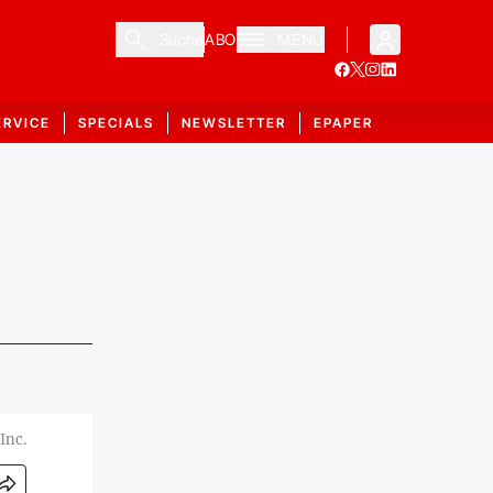
Suche
ABO
MENÜ
ERVICE
SPECIALS
NEWSLETTER
EPAPER
 Inc.