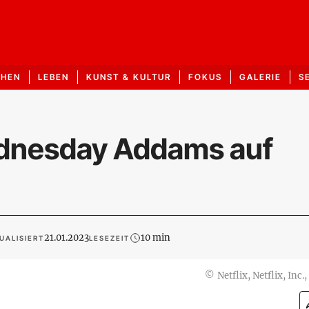
CHEN
LEBEN
KUNST & KULTUR
FOKUS
GALERIE
S
ednesday Addams auf
21.01.2023
10 min
UALISIERT
LESEZEIT
©
Netflix, Netflix, Inc.,