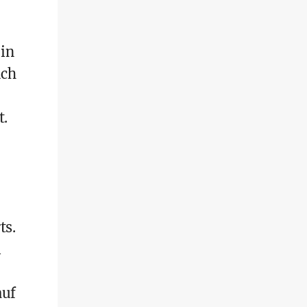
 in
uch
t.
ts.
i
auf