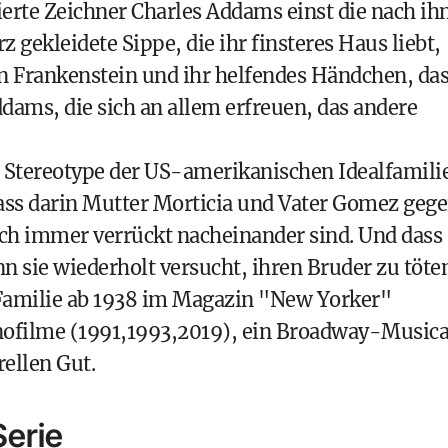
ierte Zeichner Charles Addams einst die nach i
gekleidete Sippe, die ihr finsteres Haus liebt,
n Frankenstein und ihr helfendes Händchen, da
dams, die sich an allem erfreuen, das andere
r Stereotype der US-amerikanischen Idealfamili
 dass darin Mutter Morticia und Vater Gomez geg
och immer verrückt nacheinander sind. Und dass
n sie wiederholt versucht, ihren Bruder zu töte
Familie ab 1938 im Magazin "New Yorker"
Kinofilme (1991,1993,2019), ein Broadway-Musica
ellen Gut.
Serie