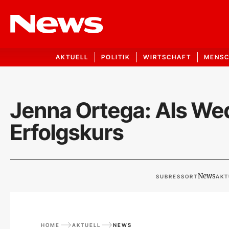
AKTUELL
POLITIK
WIRTSCHAFT
MENS
Jenna Ortega: Als W
Erfolgskurs
News
SUBRESSORT
AKT
HOME
AKTUELL
NEWS