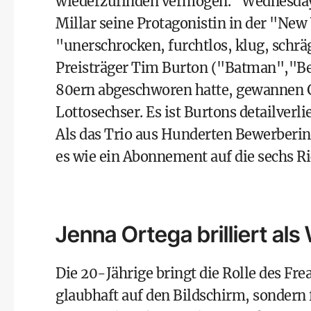
wiederzufinden vermögen. "Wednesday b
Millar seine Protagonistin in der "New 
"unerschrocken, furchtlos, klug, schr
Preisträger Tim Burton ("Batman","Beet
80ern abgeschworen hatte, gewannen 
Lottosechser. Es ist Burtons detailver
Als das Trio aus Hunderten Bewerberi
es wie ein Abonnement auf die sechs Ri
Jenna Ortega brilliert a
Die 20-Jährige bringt die Rolle des Fre
glaubhaft auf den Bildschirm, sondern fü