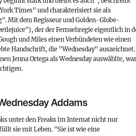
eginnt stark und bleibt es auch", beschreibt
York Times" und charakterisiert sie als
äg". Mit dem Regisseur und Golden-Globe-
lejuice"), der der Fernsehregie eigentlich in 
Gough und Miles einen Verbündeten wie einen
liebte Handschrift, die "Wednesday" auszeichnet.
nnen Jenna Ortega als Wednesday auswählte, wa
chtigen.
ls Wednesday Addams
aks unter den Freaks im Internat nicht nur
llt sie mit Leben. "Sie ist wie eine