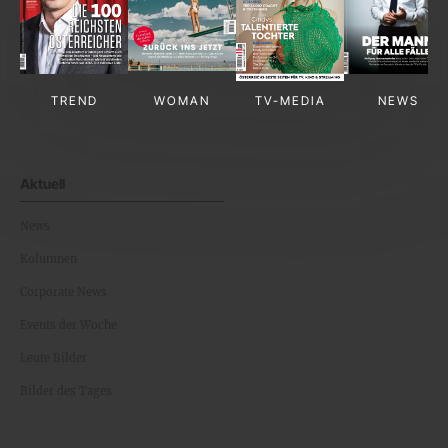
TREND
WOMAN
TV-MEDIA
NEWS
Aktuell
News
Kolumnen
Corporate News
Events der Woche
Leute Bilder
Bilder des Tages