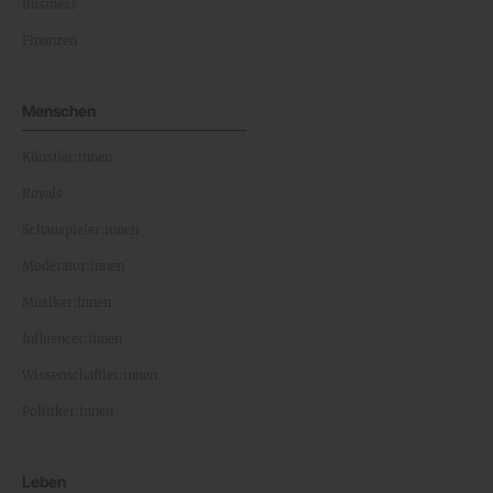
Business
Finanzen
Menschen
Künstler:innen
Royals
Schauspieler:innen
Moderator:innen
Musiker:innen
Influencer:innen
Wissenschaftler:innen
Politiker:innen
Leben