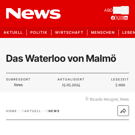
ABO
AKTUELL
POLITIK
WIRTSCHAFT
MENSCHEN
LEBE
Das Waterloo von Malmö
SUBRESSORT
AKTUALISIERT
LESEZEIT
News
15.05.2024
5 min
©
Ricardo Herrgott, News
HOME
AKTUELL
NEWS