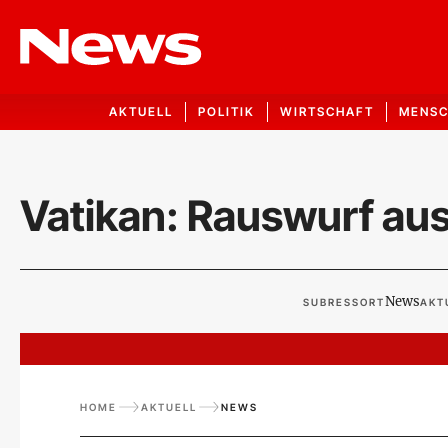
AKTUELL
POLITIK
WIRTSCHAFT
MENS
Vatikan: Rauswurf au
News
SUBRESSORT
AKT
HOME
AKTUELL
NEWS