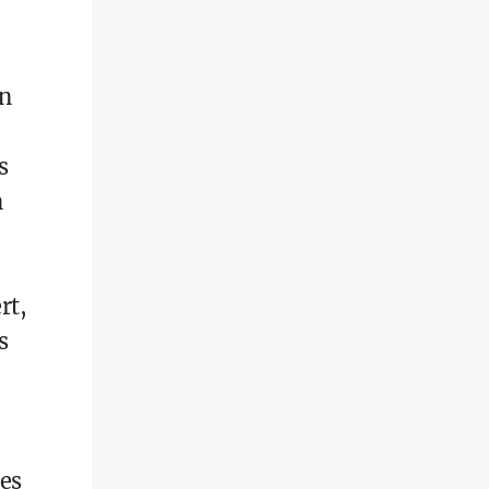
en
s
n
rt,
s
des