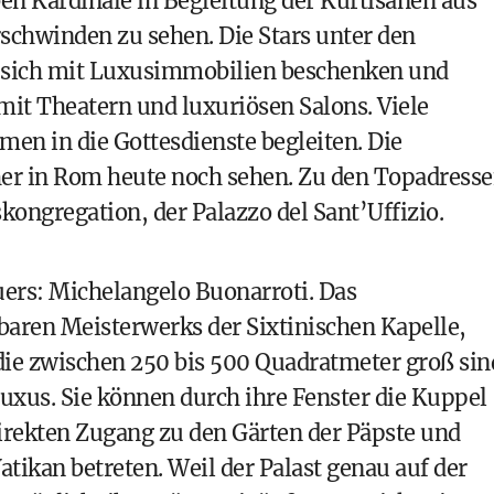
n Kardinäle in Begleitung der Kurtisanen aus
schwinden zu sehen. Die Stars unter den
 sich mit
Luxusimmobilien
beschenken und
mit Theatern und luxuriösen Salons. Viele
men in die Gottesdienste begleiten. Die
her in Rom heute noch sehen. Zu den Topadress
skongregation, der
Palazzo del Sant’Uffizio
.
uers:
Michelangelo Buonarroti
. Das
sbaren Meisterwerks der
Sixtinischen Kapelle
,
die zwischen 250 bis 500 Quadratmeter groß sin
uxus. Sie können durch ihre Fenster die Kuppel
rekten Zugang zu den Gärten der Päpste und
tikan betreten. Weil der Palast genau auf der