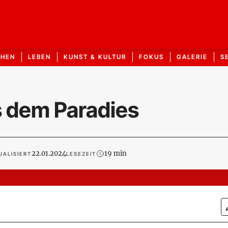
CHEN
LEBEN
KUNST & KULTUR
FOKUS
GALERIE
S
s dem Paradies
22.01.2024
19 min
UALISIERT
LESEZEIT