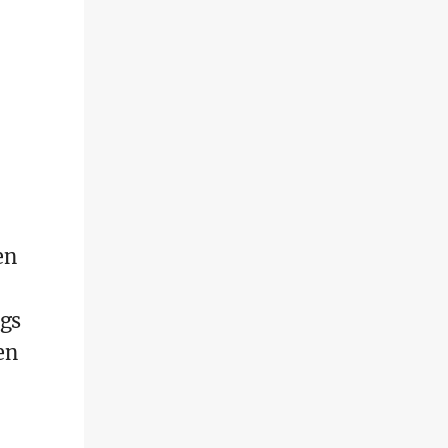
en
egs
en