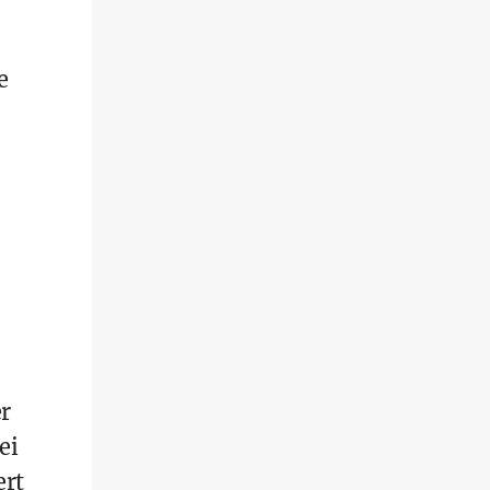
e
r
ei
ert