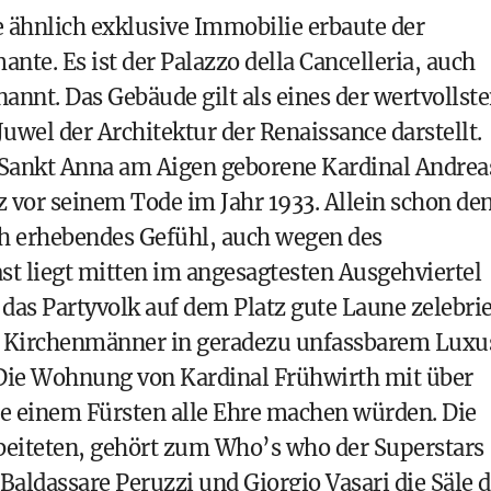
 ähnlich exklusive Immobilie erbaute der
te. Es ist der Palazzo della Cancelleria, auch
annt. Das Gebäude gilt als eines der wertvollst
 Juwel der Architektur der Renaissance darstellt.
n Sankt Anna am Aigen geborene
Kardinal Andrea
 vor seinem Tode im Jahr 1933. Allein schon de
ich erhebendes Gefühl, auch wegen des
st liegt mitten im angesagtesten Ausgehviertel
as Partyvolk auf dem Platz gute Laune zelebrie
n Kirchenmänner in geradezu unfassbarem Luxu
Die Wohnung von Kardinal Frühwirth mit über
 einem Fürsten alle Ehre machen würden. Die
arbeiteten, gehört zum Who’s who der Superstars
Baldassare Peruzzi und Giorgio Vasari die Säle 