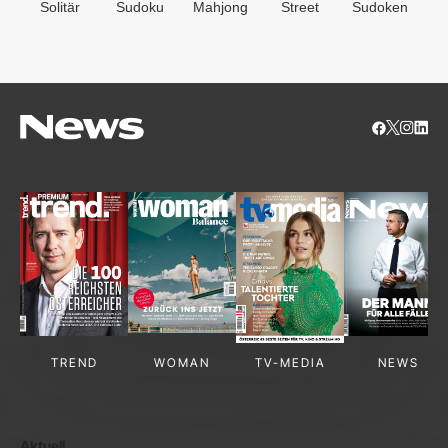
Solitär
Sudoku
Mahjong
Street
Sudoken
B
S
TREND
WOMAN
TV-MEDIA
NEWS
Aktuell