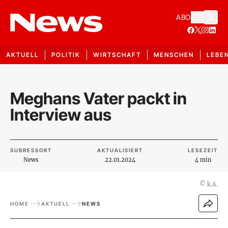
ABO
AKTUELL
POLITIK
WIRTSCHAFT
MENSCHEN
LEBE
Meghans Vater packt in
Interview aus
SUBRESSORT
AKTUALISIERT
LESEZEIT
News
22.01.2024
4 min
©
k.A.
HOME
AKTUELL
NEWS