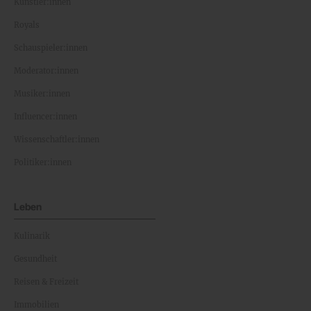
Künstler:innen
Royals
Schauspieler:innen
Moderator:innen
Musiker:innen
Influencer:innen
Wissenschaftler:innen
Politiker:innen
Leben
Kulinarik
Gesundheit
Reisen & Freizeit
Immobilien