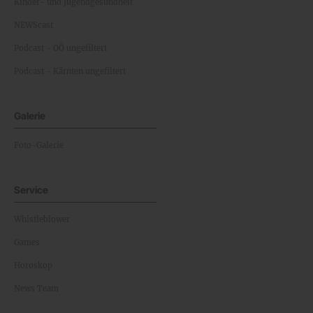
Kinder- und Jugendgesundheit
NEWScast
Podcast - OÖ ungefiltert
Podcast - Kärnten ungefiltert
Galerie
Foto-Galerie
Service
Whistleblower
Games
Horoskop
News Team