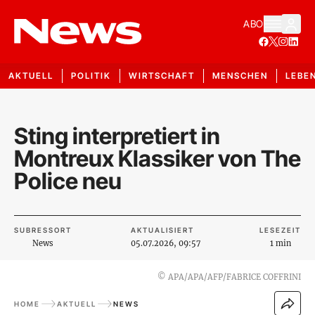
ABO
AKTUELL
POLITIK
WIRTSCHAFT
MENSCHEN
LEBE
Sting interpretiert in
Montreux Klassiker von The
Police neu
SUBRESSORT
AKTUALISIERT
LESEZEIT
News
05.07.2026, 09:57
1 min
©
APA/APA/AFP/FABRICE COFFRINI
HOME
AKTUELL
NEWS