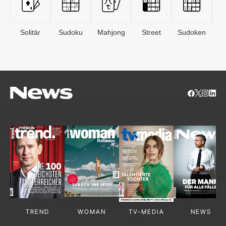
Solitär
Sudoku
Mahjong
Street
Sudoken
B
S
TREND
WOMAN
TV-MEDIA
NEWS