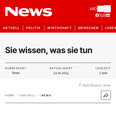
ABO
AKTUELL
POLITIK
WIRTSCHAFT
MENSCHEN
LEBE
Sie wissen, was sie tun
SUBRESSORT
AKTUALISIERT
LESEZEIT
News
22.01.2024
5 min
©
Matt Observe, News
HOME
AKTUELL
NEWS