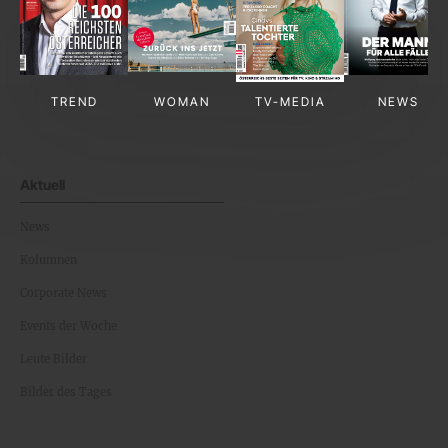
TREND
WOMAN
TV-MEDIA
NEWS
Aktuell
News
Kolumnen
Corporate News
Events der Woche
Leute Bilder
Bilder des Tages