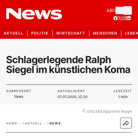
ABO
AKTUELL
POLITIK
WIRTSCHAFT
MENSCHEN
LEBE
Schlagerlegende Ralph
Siegel im künstlichen Koma
SUBRESSORT
AKTUALISIERT
LESEZEIT
News
07.07.2026, 15:20
1 min
©
APA/APA/dpa/Sven Hoppe
HOME
AKTUELL
NEWS