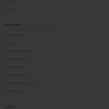
Business
Finanzen
Menschen
Künstler:innen
Royals
Schauspieler:innen
Moderator:innen
Musiker:innen
Influencer:innen
Wissenschaftler:innen
Politiker:innen
Leben