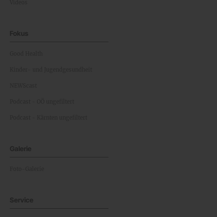
Videos
Fokus
Good Health
Kinder- und Jugendgesundheit
NEWScast
Podcast - OÖ ungefiltert
Podcast - Kärnten ungefiltert
Galerie
Foto-Galerie
Service