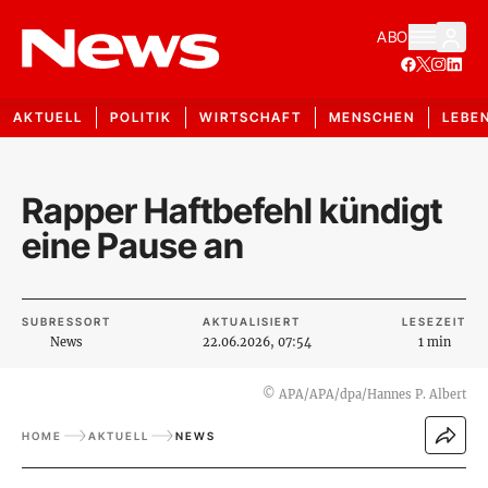
ABO
AKTUELL
POLITIK
WIRTSCHAFT
MENSCHEN
LEBE
Rapper Haftbefehl kündigt
eine Pause an
SUBRESSORT
AKTUALISIERT
LESEZEIT
News
22.06.2026, 07:54
1 min
©
APA/APA/dpa/Hannes P. Albert
HOME
AKTUELL
NEWS