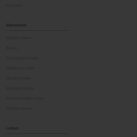
Finanzen
Menschen
Künstler:innen
Royals
Schauspieler:innen
Moderator:innen
Musiker:innen
Influencer:innen
Wissenschaftler:innen
Politiker:innen
Leben