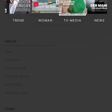
TREND
WOMAN
TV-MEDIA
NEWS
Aktuell
News
Kolumnen
Corporate News
Events der Woche
Leute Bilder
Bilder des Tages
Politik