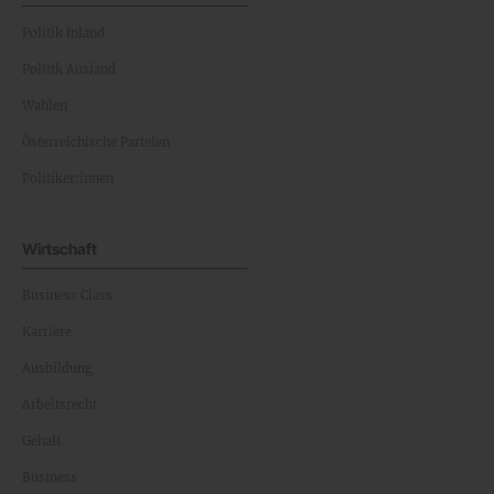
Politik Inland
Politik Ausland
Wahlen
Österreichische Parteien
Politiker:innen
Wirtschaft
Business Class
Karriere
Ausbildung
Arbeitsrecht
Gehalt
Business