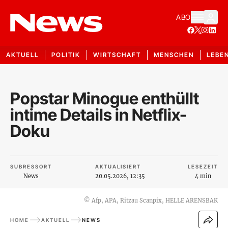
ABO
AKTUELL
POLITIK
WIRTSCHAFT
MENSCHEN
LEBE
Popstar Minogue enthüllt
intime Details in Netflix-
Doku
SUBRESSORT
AKTUALISIERT
LESEZEIT
News
20.05.2026, 12:35
4 min
©
Afp, APA, Ritzau Scanpix, HELLE ARENSBAK
HOME
AKTUELL
NEWS