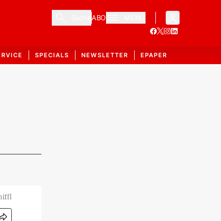
Suche
ABO
MENÜ
ERVICE
SPECIALS
NEWSLETTER
EPAPER
iffl