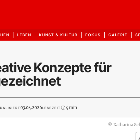
CHEN
LEBEN
KUNST & KULTUR
FOKUS
GALERIE
S
ative Konzepte für
gezeichnet
03.04.2026
4 min
UALISIERT
LESEZEIT
©
Katharina Sch