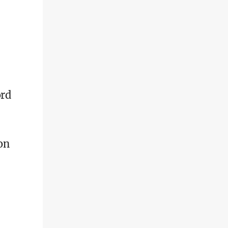
rd
on