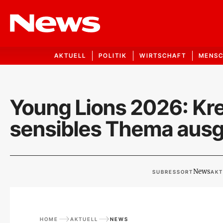
AKTUELL
POLITIK
WIRTSCHAFT
MENS
Young Lions 2026: Kre
sensibles Thema aus
News
SUBRESSORT
AKT
HOME
AKTUELL
NEWS