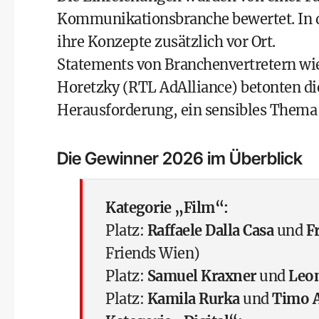
Kommunikationsbranche bewertet. In d
ihre Konzepte zusätzlich vor Ort.
Statements von Branchenvertretern w
Horetzky (RTL AdAlliance) betonten die
Herausforderung, ein sensibles Them
Die Gewinner 2026 im Überblick
Kategorie „Film“:
Platz:
Raffaele Dalla Casa
und
F
Friends Wien)
Platz:
Samuel Kraxner
und
Leo
Platz:
Kamila Rurka
und
Timo A