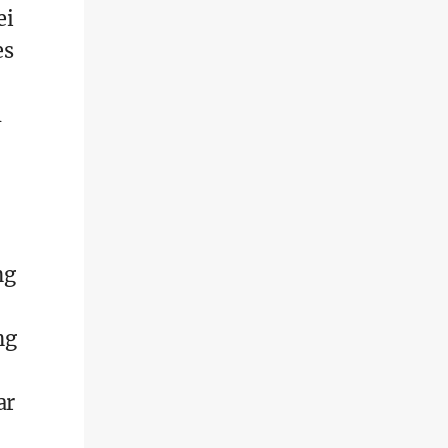
ei
es
m
ng
ng
ar