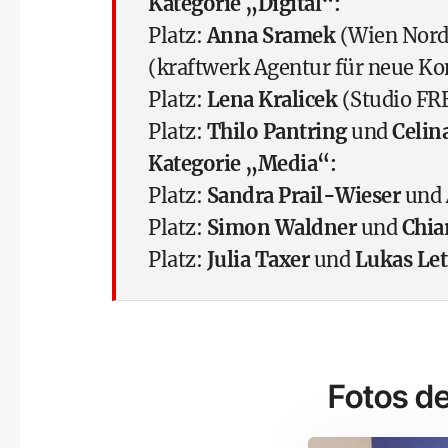
Kategorie „Digital“:
Platz:
Anna Sramek
(Wien Nord
(kraftwerk Agentur für neue 
Platz:
Lena Kralicek
(Studio F
Platz:
Thilo Pantring
und
Celin
Kategorie „Media“:
Platz:
Sandra Prail-Wieser
und
Platz:
Simon Waldner
und
Chia
Platz:
Julia Taxer
und
Lukas Let
Fotos de