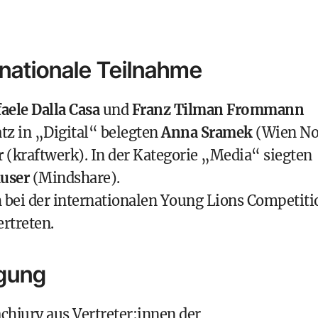
nationale Teilnahme
faele Dalla Casa
und
Franz Tilman Frommann
atz in „Digital“ belegten
Anna Sramek
(Wien No
r
(kraftwerk). In der Kategorie „Media“ siegten
äuser
(Mindshare).
h bei der internationalen Young Lions Competiti
rtreten.
igung
chjury aus Vertreter:innen der