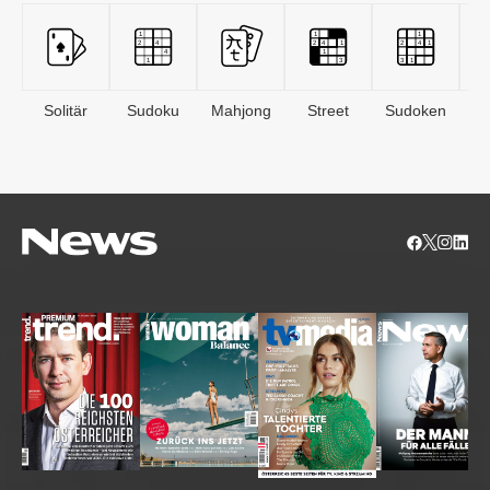
Solitär
Sudoku
Mahjong
Street
Sudoken
B
S