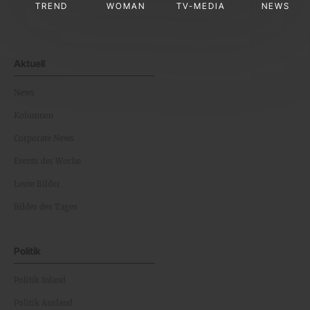
TREND
WOMAN
TV-MEDIA
NEWS
Aktuell
News
Kolumnen
Corporate News
Events der Woche
Leute Bilder
Bilder des Tages
Politik
Politik Inland
Politik Ausland