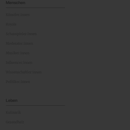
Menschen
Künstler:innen
Royals
Schauspieler:innen
Moderator:innen
Musiker:innen
Influencer:innen
Wissenschaftler:innen
Politiker:innen
Leben
Kulinarik
Gesundheit