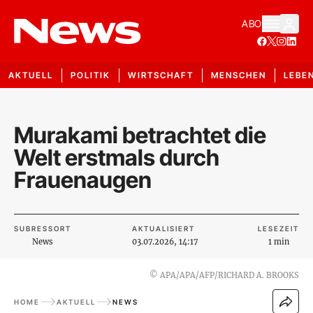
ABO
AKTUELL
POLITIK
WIRTSCHAFT
MENSCHEN
LEBE
Murakami betrachtet die
Welt erstmals durch
Frauenaugen
SUBRESSORT
AKTUALISIERT
LESEZEIT
News
03.07.2026, 14:17
1 min
©
APA/APA/AFP/RICHARD A. BROOKS
HOME
AKTUELL
NEWS