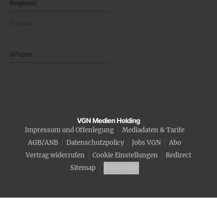
Regional
Regional
ePaper
VGN Medien Holding
Impressum und Offenlegung
Mediadaten & Tarife
AGB/ANB
Datenschutzpolicy
Jobs VGN
Abo
Vertrag widerrufen
Cookie Einstellungen
Redirect
Sitemap
Fotocredits