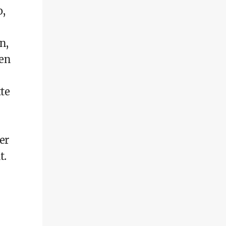
o,
n,
fen
te
er
t.