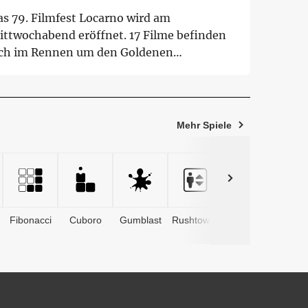
as 79. Filmfest Locarno wird am
ittwochabend eröffnet. 17 Filme befinden
ich im Rennen um den Goldenen
oparden. Bis 15. Augus...
Mehr Spiele
Fibonacci
Cuboro
Gumblast
Rushtower
Advents­
kalender