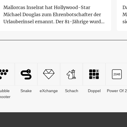
Mallorcas Inselrat hat Hollywood-Star
D
Michael Douglas zum Ehrenbotschafter der
M
Urlauberinsel ernannt. Der 81-Jährige wurde
s
bei der...
Le
ubble
Snake
eXchange
Schach
Doppel
Power Of 2
hooter