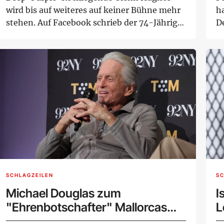
wird bis auf weiteres auf keiner Bühne mehr
h
stehen. Auf Facebook schrieb der 74-Jährige
D
von e...
Ja
SCHLAGZEILEN
SC
Michael Douglas zum
I
"Ehrenbotschafter" Mallorcas
L
ernannt