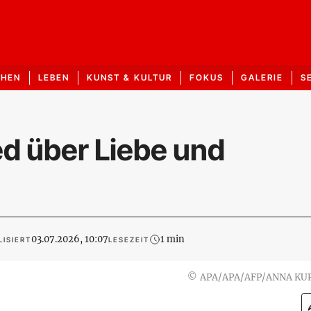
CHEN
LEBEN
KUNST & KULTUR
FOKUS
GALERIE
S
ed über Liebe und
03.07.2026, 10:07
1 min
ISIERT
LESEZEIT
©
APA/APA/AFP/ANNA KU