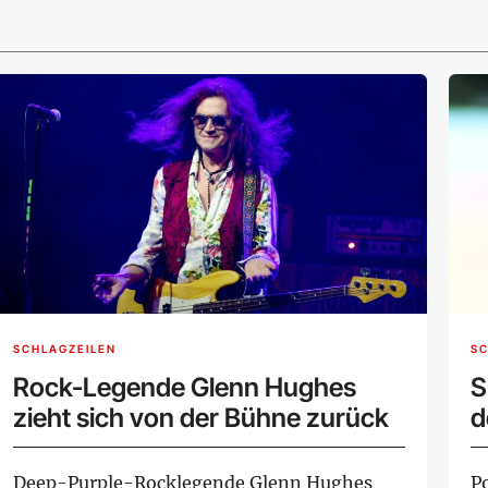
SCHLAGZEILEN
SC
Rock-Legende Glenn Hughes
S
zieht sich von der Bühne zurück
d
Deep-Purple-Rocklegende Glenn Hughes
P