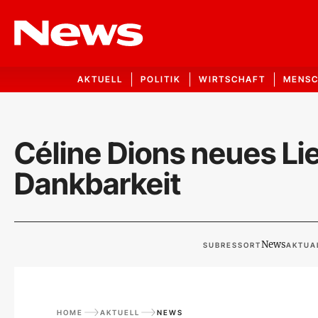
AKTUELL
POLITIK
WIRTSCHAFT
MENS
Céline Dions neues Li
Dankbarkeit
News
SUBRESSORT
AKTUAL
HOME
AKTUELL
NEWS