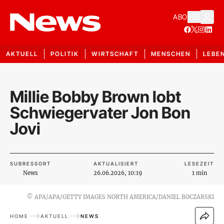
ABO
AKTUELL
POLITIK
WIRTSCHAFT
MENSCHEN
LEBE
Millie Bobby Brown lobt
Schwiegervater Jon Bon
Jovi
SUBRESSORT
AKTUALISIERT
LESEZEIT
News
26.06.2026, 10:19
1 min
©
APA/APA/GETTY IMAGES NORTH AMERICA/DANIEL BOCZARSKI
HOME
AKTUELL
NEWS