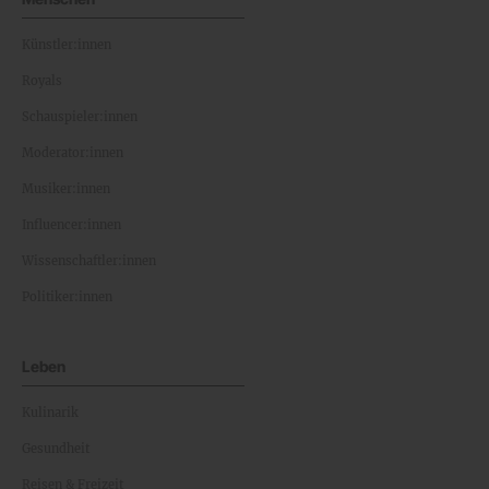
Künstler:innen
Royals
Schauspieler:innen
Moderator:innen
Musiker:innen
Influencer:innen
Wissenschaftler:innen
Politiker:innen
Leben
Kulinarik
Gesundheit
Reisen & Freizeit