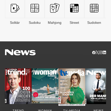
Solitär
Sudoku
Mahjong
Street
Sudoken
B
S
TREND
WOMAN
TV-MEDIA
NEWS