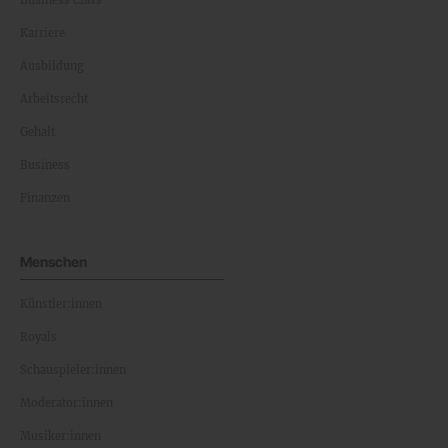
Business Class
Karriere
Ausbildung
Arbeitsrecht
Gehalt
Business
Finanzen
Menschen
Künstler:innen
Royals
Schauspieler:innen
Moderator:innen
Musiker:innen