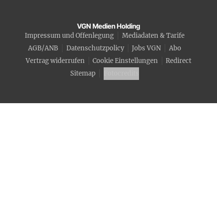
VGN Medien Holding
Impressum und Offenlegung
Mediadaten & Tarife
AGB/ANB
Datenschutzpolicy
Jobs VGN
Abo
Vertrag widerrufen
Cookie Einstellungen
Redirect
Sitemap
Fotocredits