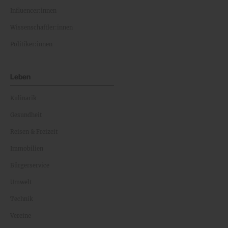
Influencer:innen
Wissenschaftler:innen
Politiker:innen
Leben
Kulinarik
Gesundheit
Reisen & Freizeit
Immobilien
Bürgerservice
Umwelt
Technik
Vereine