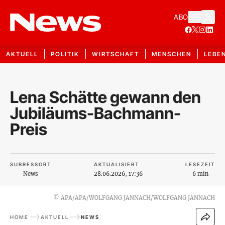
ABO
AKTUELL
POLITIK
WIRTSCHAFT
MENSCHEN
LEBE
Lena Schätte gewann den
Jubiläums-Bachmann-
Preis
SUBRESSORT
AKTUALISIERT
LESEZEIT
News
28.06.2026, 17:36
6 min
©
APA/APA/WOLFGANG JANNACH/WOLFGANG JANNACH
HOME
AKTUELL
NEWS