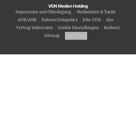
VGN Medien Holding
Impressum und Offenlegung
Mediadaten & Tarife
AGB/ANB
Datenschutzpolicy
Jobs VGN
Abo
Vertrag widerrufen
Cookie Einstellungen
Redirect
Sitemap
Fotocredits