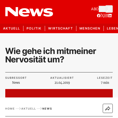
ABO
AKTUELL
POLITIK
WIRTSCHAFT
MENSCHEN
LEBE
Wie gehe ich mitmeiner
Nervosität um?
SUBRESSORT
AKTUALISIERT
LESEZEIT
News
21.04.2019
7 min
HOME
AKTUELL
NEWS