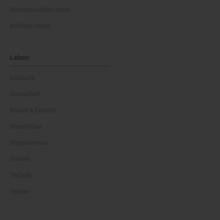
Wissenschaftler:innen
Politiker:innen
Leben
Kulinarik
Gesundheit
Reisen & Freizeit
Immobilien
Bürgerservice
Umwelt
Technik
Vereine