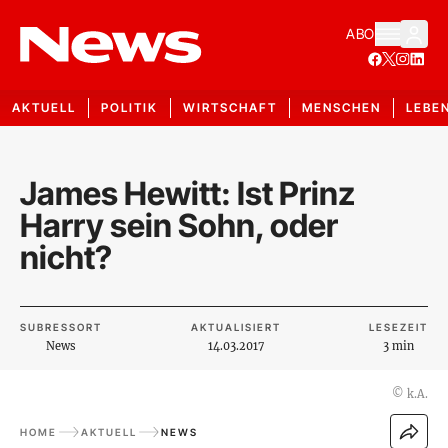
ABO
AKTUELL
POLITIK
WIRTSCHAFT
MENSCHEN
LEBE
James Hewitt: Ist Prinz
Harry sein Sohn, oder
nicht?
SUBRESSORT
AKTUALISIERT
LESEZEIT
News
14.03.2017
3 min
©
k.A.
HOME
AKTUELL
NEWS