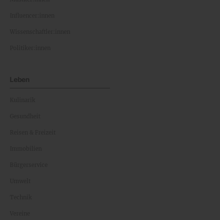
Influencer:innen
Wissenschaftler:innen
Politiker:innen
Leben
Kulinarik
Gesundheit
Reisen & Freizeit
Immobilien
Bürgerservice
Umwelt
Technik
Vereine