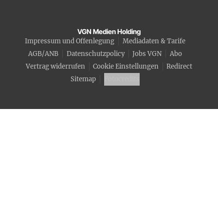
VGN Medien Holding
Impressum und Offenlegung
Mediadaten & Tarife
AGB/ANB
Datenschutzpolicy
Jobs VGN
Abo
Vertrag widerrufen
Cookie Einstellungen
Redirect
Sitemap
Fotocredits