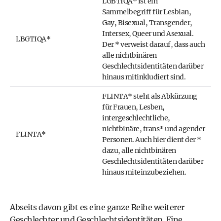
LGBTIQA* ist ein
Sammelbegriff für Lesbian,
Gay, Bisexual, Transgender,
Intersex, Queer und Asexual.
LBGTIQA*
Der * verweist darauf, dass auch
alle nichtbinären
Geschlechtsidentitäten darüber
hinaus mitinkludiert sind.
FLINTA* steht als Abkürzung
für Frauen, Lesben,
intergeschlechtliche,
nichtbinäre, trans* und agender
FLINTA*
Personen. Auch hier dient der *
dazu, alle nichtbinären
Geschlechtsidentitäten darüber
hinaus miteinzubeziehen.
Abseits davon gibt es eine ganze Reihe weiterer
Geschlechter und Geschlechtsidentitäten.
Eine