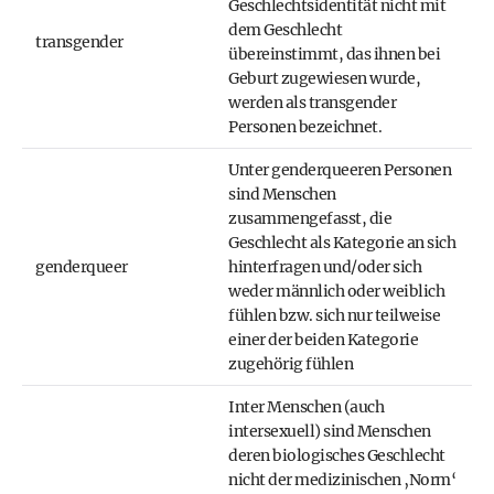
Geschlechtsidentität nicht mit
dem Geschlecht
transgender
übereinstimmt, das ihnen bei
Geburt zugewiesen wurde,
werden als transgender
Personen bezeichnet.
Unter genderqueeren Personen
sind Menschen
zusammengefasst, die
Geschlecht als Kategorie an sich
genderqueer
hinterfragen und/oder sich
weder männlich oder weiblich
fühlen bzw. sich nur teilweise
einer der beiden Kategorie
zugehörig fühlen
Inter Menschen (auch
intersexuell) sind Menschen
deren biologisches Geschlecht
nicht der medizinischen ‚Norm‘