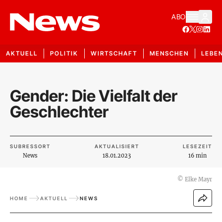
ABO
AKTUELL
POLITIK
WIRTSCHAFT
MENSCHEN
LEBE
Gender: Die Vielfalt der
Geschlechter
SUBRESSORT
AKTUALISIERT
LESEZEIT
News
18.01.2023
16 min
©
Elke Mayr
HOME
AKTUELL
NEWS