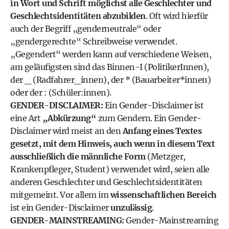
in Wort und Schrift möglichst alle Geschlechter und
Geschlechtsidentitäten abzubilden
. Oft wird hierfür
auch der Begriff „genderneutrale“ oder
„gendergerechte“ Schreibweise verwendet.
„Gegendert“ werden kann auf verschiedene Weisen,
am geläufigsten sind das Binnen-I (PolitikerInnen),
der _ (Radfahrer_innen), der * (Bauarbeiter*innen)
oder der : (Schüler:innen).
GENDER-DISCLAIMER:
Ein Gender-Disclaimer ist
eine Art
„Abkürzung“
zum Gendern. Ein Gender-
Disclaimer wird meist an den
Anfang eines Textes
gesetzt, mit dem Hinweis, auch wenn in diesem Text
ausschließlich die männliche Form
(Metzger,
Krankenpfleger, Student) verwendet wird, seien alle
anderen Geschlechter und Geschlechtsidentitäten
mitgemeint. Vor allem im
wissenschaftlichen Bereich
ist ein Gender-Disclaimer
unzulässig
.
GENDER-MAINSTREAMING:
Gender-Mainstreaming