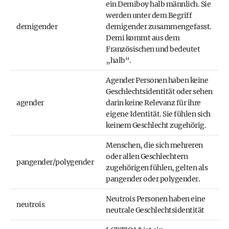
ein Demiboy halb männlich. Sie
werden unter dem Begriff
demigender
demigender zusammengefasst.
Demi kommt aus dem
Französischen und bedeutet
„halb“.
Agender Personen haben keine
Geschlechtsidentität oder sehen
agender
darin keine Relevanz für ihre
eigene Identität. Sie fühlen sich
keinem Geschlecht zugehörig.
Menschen, die sich mehreren
oder allen Geschlechtern
pangender/polygender
zugehörigen fühlen, gelten als
pangender oder polygender.
Neutrois Personen haben eine
neutrois
neutrale Geschlechtsidentität