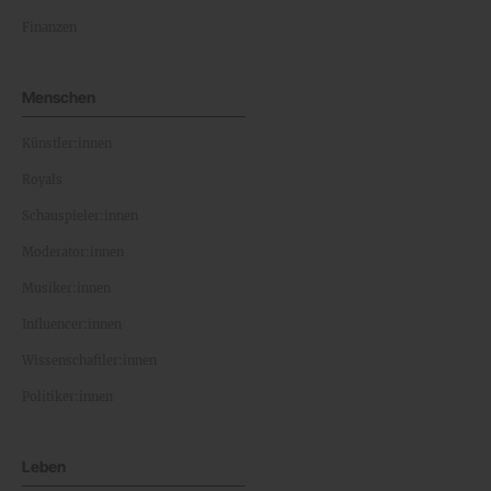
Finanzen
Menschen
Künstler:innen
Royals
Schauspieler:innen
Moderator:innen
Musiker:innen
Influencer:innen
Wissenschaftler:innen
Politiker:innen
Leben