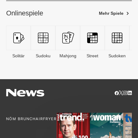
Onlinespiele
Mehr Spiele
Solitär
Sudoku
Mahjong
Street
Sudoken
B
S
NÖM BRUNCH
AIRFRYER