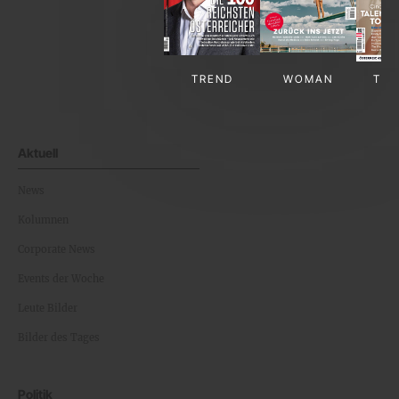
TREND
WOMAN
TV-
Aktuell
News
Kolumnen
Corporate News
Events der Woche
Leute Bilder
Bilder des Tages
Politik