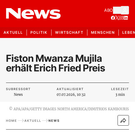
ABO
AKTUELL
POLITIK
WIRTSCHAFT
MENSCHEN
LEBE
Fiston Mwanza Mujila
erhält Erich Fried Preis
SUBRESSORT
AKTUALISIERT
LESEZEIT
News
07.07.2026, 10:32
3 min
©
APA/APA/GETTY IMAGES NORTH AMERICA/DIMITRIOS KAMBOURIS
HOME
AKTUELL
NEWS