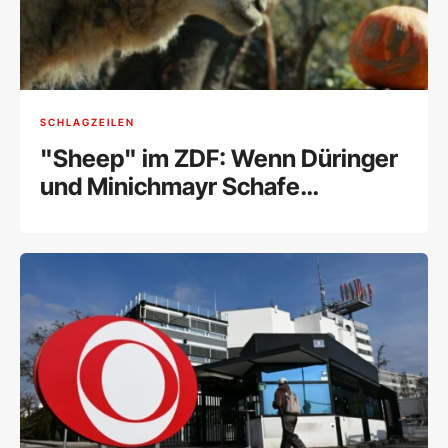
SCHLAGZEILEN
"Sheep" im ZDF: Wenn Düringer
und Minichmayr Schafe
sprechen