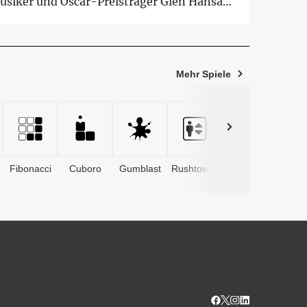
usiker und Oscar-Preisträger Glen Hansard
n...
Mehr Spiele
Fibonacci
Cuboro
Gumblast
Rushtower
Advents­
kalender