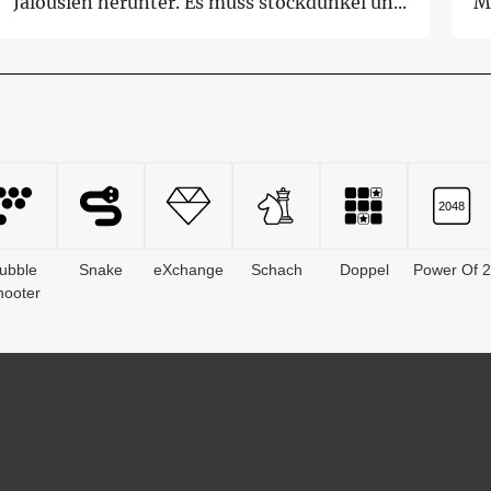
Jalousien herunter. Es muss stockdunkel un...
M
ge
ubble
Snake
eXchange
Schach
Doppel
Power Of 2
hooter