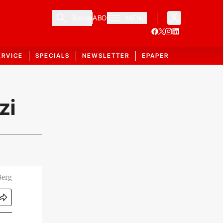
Suche
ABO
MENÜ
ERVICE
SPECIALS
NEWSLETTER
EPAPER
zi
Berg