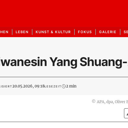
CHEN
LEBEN
KUNST & KULTUR
FOKUS
GALERIE
S
aiwanesin Yang Shuang-
20.05.2026, 09:18
2 min
ISIERT
LESEZEIT
©
APA, dpa, Oliver 