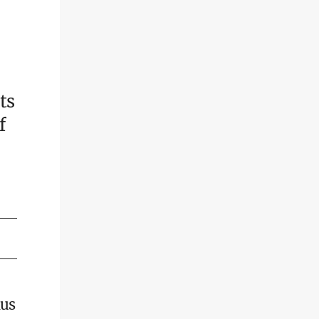
ts
f
kus