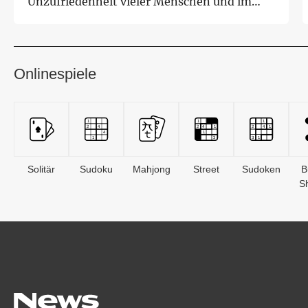
Unzufriedenheit vieler Menschen und im
Umgang mit AfD-Wäh...
Onlinespiele
Solitär
Sudoku
Mahjong
Street
Sudoken
B
S