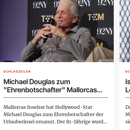
SCHLAGZEILEN
SC
Michael Douglas zum
I
"Ehrenbotschafter" Mallorcas
L
ernannt
Mallorcas Inselrat hat Hollywood-Star
D
Michael Douglas zum Ehrenbotschafter der
M
Urlauberinsel ernannt. Der 81-Jährige wurde
s
bei der...
Le