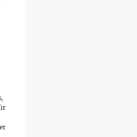
,
ür
er