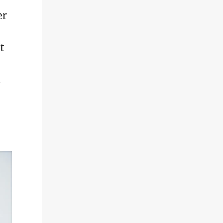
er
t
n