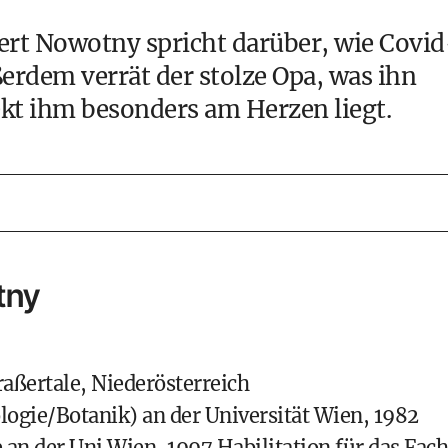
rt Nowotny spricht darüber, wie Covid
ßerdem verrät der stolze Opa, was ihn
kt ihm besonders am Herzen liegt.
tny
raßertale, Niederösterreich
logie/Botanik) an der Universität Wien, 1982
an der Uni Wien, 1997 Habilitation für das Fach