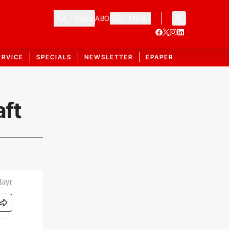
Suche
ABO
MENÜ
ERVICE
SPECIALS
NEWSLETTER
EPAPER
aft
Mayr