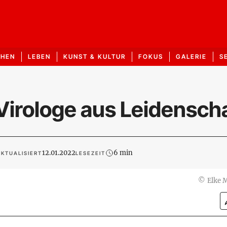
CHEN
LEBEN
KUNST & KULTUR
FOKUS
GALERIE
S
Virologe aus Leidensch
12.01.2022
6 min
KTUALISIERT
LESEZEIT
©
Elke 