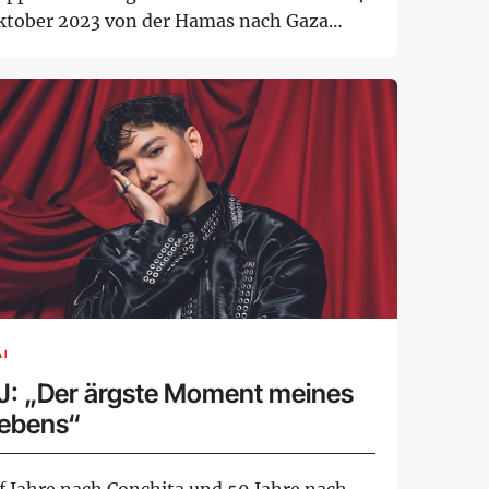
ktober 2023 von der Hamas nach Gaza
tführt. Auch da...
I
J: „Der ärgste Moment meines
ebens“
lf Jahre nach Conchita und 59 Jahre nach