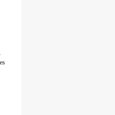
­
-
es