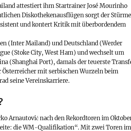
iland attestiert ihm Startrainer José Mourinho
htlichen Diskothekenausflügen sorgt der Stürme
resistent und kontert Kritik mit überbordendem
lien (Inter Mailand) und Deutschland (Werder
ague (Stoke City, West Ham) und wechselt um
ina (Shanghai Port), damals der teuerste Transf
er Österreicher mit serbischen Wurzeln beim
rad seine Vereinskarriere.
?
ko Arnautović nach den Rekordtoren im Oktober
weite: die WM-Qualifikation“. Mit zwei Toren i