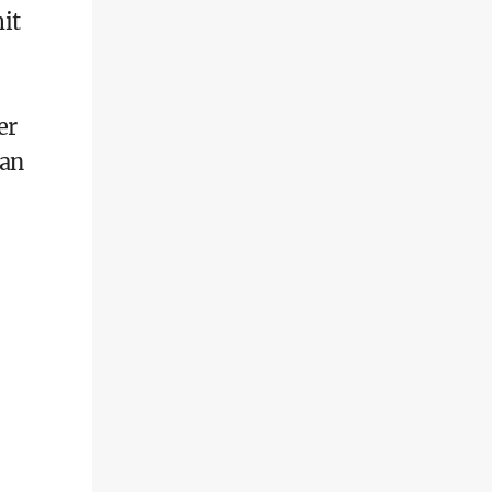
it
er
Van