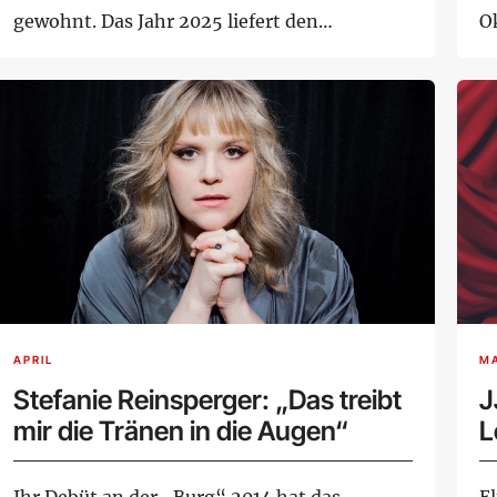
gewohnt. Das Jahr 2025 liefert den
O
Paukenschlag all...
en
APRIL
MA
Stefanie Reinsperger: „Das treibt
J
mir die Tränen in die Augen“
L
Ihr Debüt an der „Burg“ 2014 hat das
E