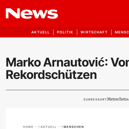
AKTUELL
POLITIK
WIRTSCHAFT
MENS
Marko Arnautović: Vom
Rekordschützen
Menschen
SUBRESSORT
A
HOME
AKTUELL
MENSCHEN