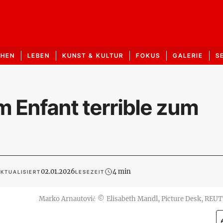
CHEN
LEBEN
KUNST & KULTUR
FOKUS
GALERIE
S
 Enfant terrible zum
02.01.2026
4 min
KTUALISIERT
LESEZEIT
Marko Arnautović
©
Elisabeth Mandl, Picture Desk, REU