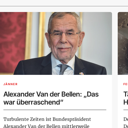
JÄNNER
F
Alexander Van der Bellen: „Das
T
war überraschend“
H
Turbulente Zeiten ist Bundespräsident
De
Alexander Van der Bellen mittlerweile
D