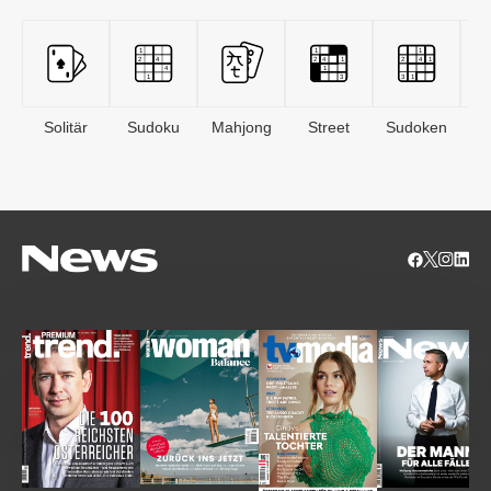
Solitär
Sudoku
Mahjong
Street
Sudoken
B
S