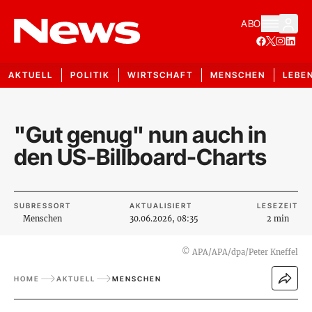
ABO
AKTUELL
POLITIK
WIRTSCHAFT
MENSCHEN
LEBE
"Gut genug" nun auch in
den US-Billboard-Charts
SUBRESSORT
AKTUALISIERT
LESEZEIT
Menschen
30.06.2026, 08:35
2 min
©
APA/APA/dpa/Peter Kneffel
HOME
AKTUELL
MENSCHEN