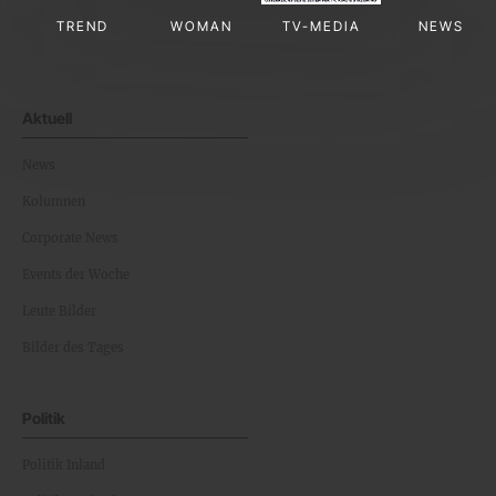
TREND
WOMAN
TV-MEDIA
NEWS
Aktuell
News
Kolumnen
Corporate News
Events der Woche
Leute Bilder
Bilder des Tages
Politik
Politik Inland