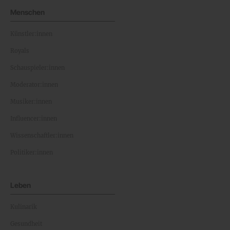
Menschen
Künstler:innen
Royals
Schauspieler:innen
Moderator:innen
Musiker:innen
Influencer:innen
Wissenschaftler:innen
Politiker:innen
Leben
Kulinarik
Gesundheit