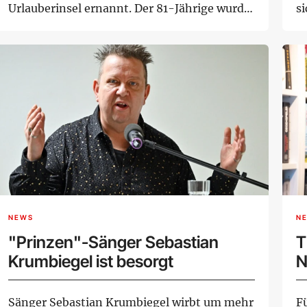
Urlauberinsel ernannt. Der 81-Jährige wurde
s
bei der...
Le
NEWS
N
"Prinzen"-Sänger Sebastian
T
Krumbiegel ist besorgt
N
Sänger Sebastian Krumbiegel wirbt um mehr
F