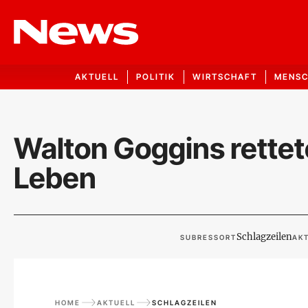
AKTUELL
POLITIK
WIRTSCHAFT
MENS
Walton Goggins rettete
Leben
Schlagzeilen
SUBRESSORT
AKT
HOME
AKTUELL
SCHLAGZEILEN