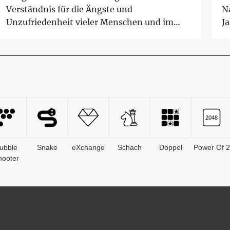
Verständnis für die Ängste und
Na
Unzufriedenheit vieler Menschen und im
Ja
Umgang mit AfD-Wäh...
ubble
Snake
eXchange
Schach
Doppel
Power Of 2
hooter