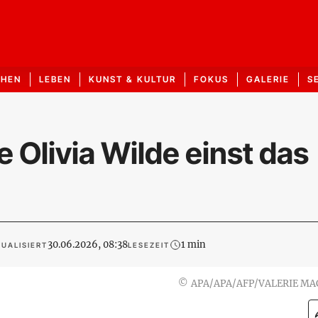
CHEN
LEBEN
KUNST & KULTUR
FOKUS
GALERIE
S
 Olivia Wilde einst das
30.06.2026, 08:38
1 min
UALISIERT
LESEZEIT
©
APA/APA/AFP/VALERIE MA