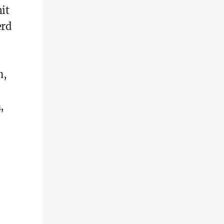
it
erd
e
n,
,
,