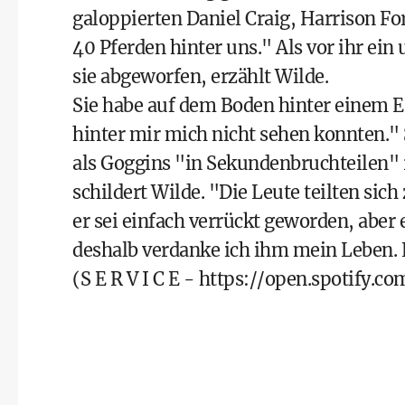
galoppierten Daniel Craig, Harrison Fo
40 Pferden hinter uns." Als vor ihr ein
sie abgeworfen, erzählt Wilde.
Sie habe auf dem Boden hinter einem Er
hinter mir mich nicht sehen konnten." 
als Goggins "in Sekundenbruchteilen" re
schildert Wilde. "Die Leute teilten si
er sei einfach verrückt geworden, abe
deshalb verdanke ich ihm mein Leben. Es
(S E R V I C E -
https://open.spotify.co