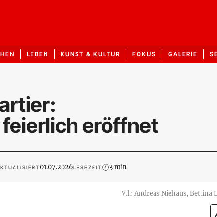
CHEN
LEBEN
KUNST & KULTUR
FOKUS
GALERIE
S
rtier:
eierlich eröffnet
01.07.2026
3 min
KTUALISIERT
LESEZEIT
V.l.: Andreas Niehaus, Bettina L