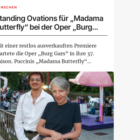
ENSCHEN
tanding Ovations für „Madama
utterfly“ bei der Oper „Burg
ars“
it einer restlos ausverkauften Premiere
artete die Oper „Burg Gars“ in ihre 37.
aison. Puccinis „Madama Butterfly“
geiste...