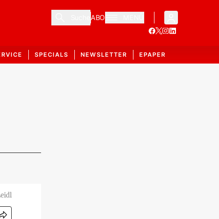
Suche
ABO
MENÜ
ERVICE
SPECIALS
NEWSLETTER
EPAPER
eidl