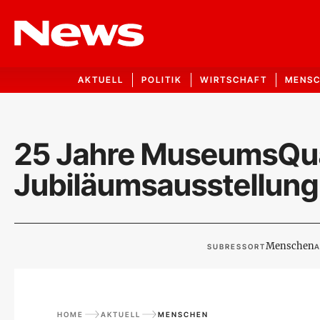
AKTUELL
POLITIK
WIRTSCHAFT
MENS
25 Jahre MuseumsQua
Jubiläumsausstellung f
Menschen
SUBRESSORT
A
HOME
AKTUELL
MENSCHEN