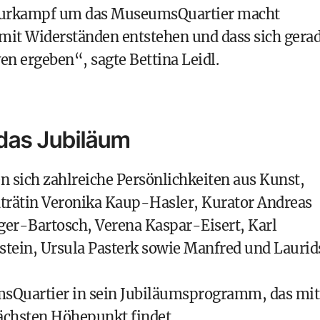
lturkampf um das MuseumsQuartier macht
g mit Widerständen entstehen und dass sich gera
n ergeben“, sagte Bettina Leidl.
das Jubiläum
 sich zahlreiche Persönlichkeiten aus Kunst,
adträtin Veronika Kaup-Hasler, Kurator Andreas
ger-Bartosch, Verena Kaspar-Eisert, Karl
ein, Ursula Pasterk sowie Manfred und Laurid
msQuartier in sein Jubiläumsprogramm, das mit
nächsten Höhepunkt findet.