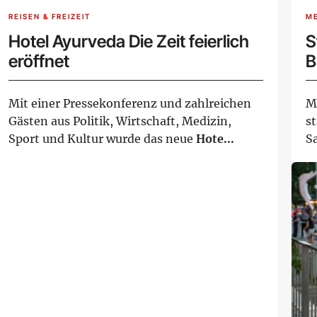
REISEN & FREIZEIT
M
Hotel Ayurveda Die Zeit feierlich
S
eröffnet
B
G
Mit einer Pressekonferenz und zahlreichen
M
Gästen aus Politik, Wirtschaft, Medizin,
st
Sport und Kultur wurde das neue
Hote...
S
be