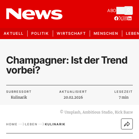
ABO
AKTUELL
POLITIK
WIRTSCHAFT
MENSCHEN
LEBE
Champagner: Ist der Trend
vorbei?
SUBRESSORT
AKTUALISIERT
LESEZEIT
Kulinarik
20.02.2026
7 min
©
Unsplash, Ambitious Studio, Rick Barre
HOME
LEBEN
KULINARIK