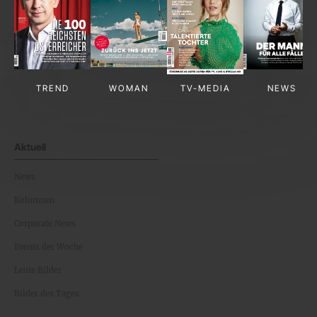
TREND
WOMAN
TV-MEDIA
NEWS
Aktuell
News
Kolumnen
Corporate News
Events der Woche
Leute Bilder
Bilder des Tages