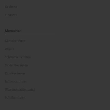
Business
Finanzen
Menschen
Künstler:innen
Royals
Schauspieler:innen
Moderator:innen
Musiker:innen
Influencer:innen
Wissenschaftler:innen
Politiker:innen