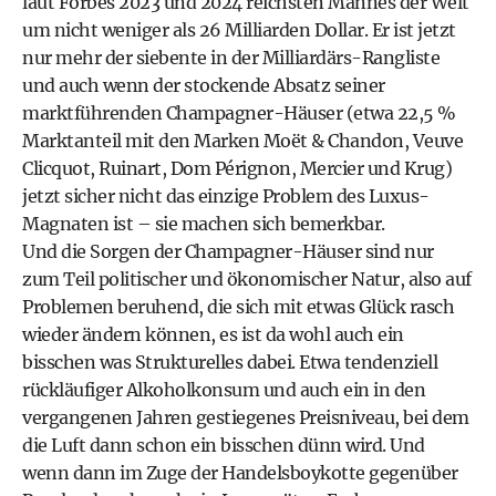
laut Forbes 2023 und 2024 reichsten Mannes der Welt
um nicht weniger als 26 Milliarden Dollar. Er ist jetzt
nur mehr der siebente in der Milliardärs-Rangliste
und auch wenn der stockende Absatz seiner
marktführenden Champagner-Häuser (etwa 22,5 %
Marktanteil mit den Marken Moët & Chandon, Veuve
Clicquot, Ruinart, Dom Pérignon, Mercier und Krug)
jetzt sicher nicht das einzige Problem des Luxus-
Magnaten ist – sie machen sich bemerkbar.
Und die Sorgen der Champagner-Häuser sind nur
zum Teil politischer und ökonomischer Natur, also auf
Problemen beruhend, die sich mit etwas Glück rasch
wieder ändern können, es ist da wohl auch ein
bisschen was Strukturelles dabei. Etwa tendenziell
rückläufiger Alkoholkonsum und auch ein in den
vergangenen Jahren gestiegenes Preisniveau, bei dem
die Luft dann schon ein bisschen dünn wird. Und
wenn dann im Zuge der Handelsboykotte gegenüber