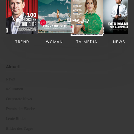
TREND
WOMAN
TV-MEDIA
NEWS
Aktuell
News
Kolumnen
Corporate News
Events der Woche
Leute Bilder
Bilder des Tages