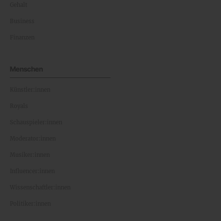
Gehalt
Business
Finanzen
Menschen
Künstler:innen
Royals
Schauspieler:innen
Moderator:innen
Musiker:innen
Influencer:innen
Wissenschaftler:innen
Politiker:innen