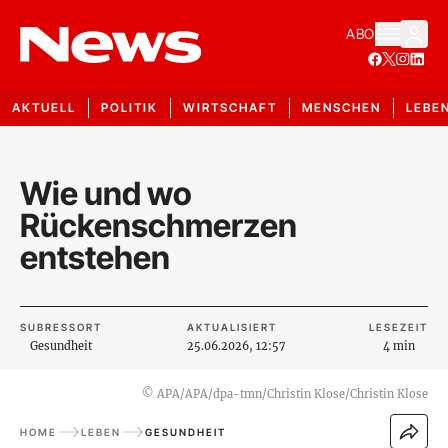
ABO
AKTUELL
POLITIK
WIRTSCHAFT
MENSCHEN
LEBE
Wie und wo
Rückenschmerzen
entstehen
SUBRESSORT
AKTUALISIERT
LESEZEIT
Gesundheit
25.06.2026, 12:57
4 min
©
APA/APA/dpa-tmn/Christin Klose/Christin Klose
HOME
LEBEN
GESUNDHEIT