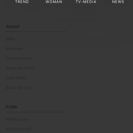
TREND
WOMAN
TV-MEDIA
NEWS
Aktuell
News
Kolumnen
Corporate News
Events der Woche
Leute Bilder
Bilder des Tages
Politik
Politik Inland
Politik Ausland