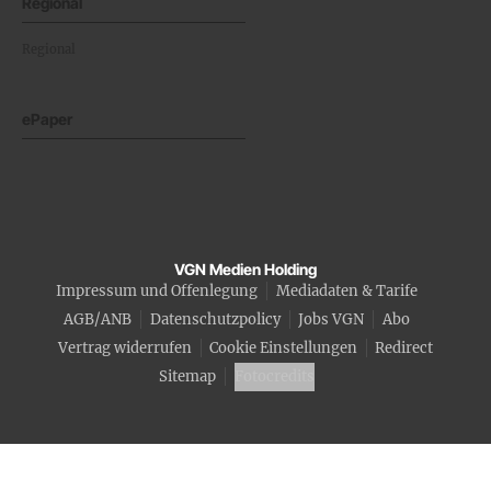
Regional
Regional
ePaper
VGN Medien Holding
Impressum und Offenlegung
Mediadaten & Tarife
AGB/ANB
Datenschutzpolicy
Jobs VGN
Abo
Vertrag widerrufen
Cookie Einstellungen
Redirect
Sitemap
Fotocredits