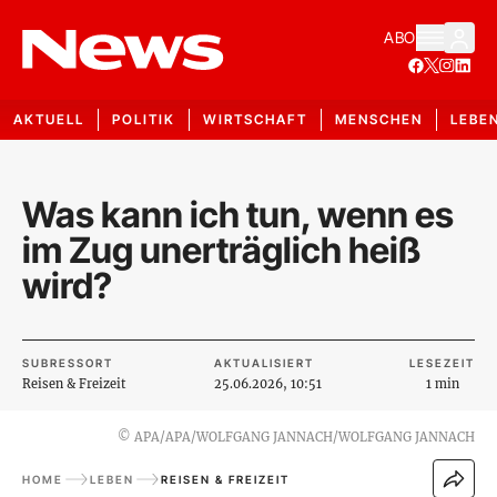
ABO
AKTUELL
POLITIK
WIRTSCHAFT
MENSCHEN
LEBE
Was kann ich tun, wenn es
im Zug unerträglich heiß
wird?
SUBRESSORT
AKTUALISIERT
LESEZEIT
Reisen & Freizeit
25.06.2026, 10:51
1 min
©
APA/APA/WOLFGANG JANNACH/WOLFGANG JANNACH
HOME
LEBEN
REISEN & FREIZEIT