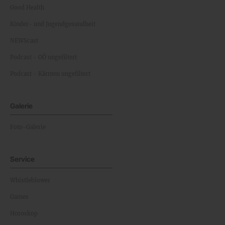
Good Health
Kinder- und Jugendgesundheit
NEWScast
Podcast - OÖ ungefiltert
Podcast - Kärnten ungefiltert
Galerie
Foto-Galerie
Service
Whistleblower
Games
Horoskop