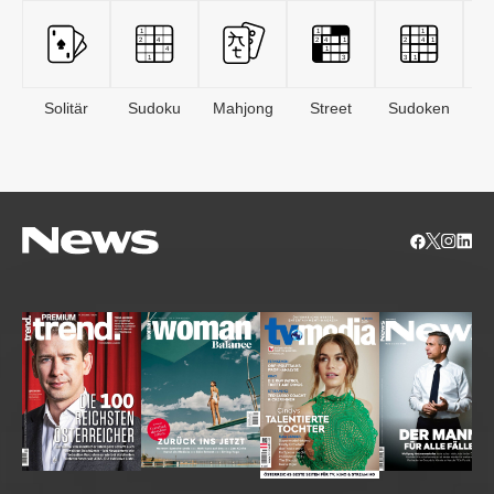
Solitär
Sudoku
Mahjong
Street
Sudoken
B
S