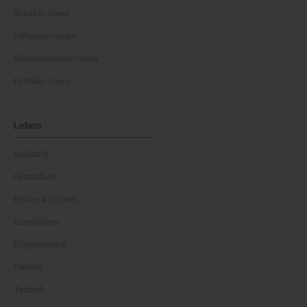
Musiker:innen
Influencer:innen
Wissenschaftler:innen
Politiker:innen
Leben
Kulinarik
Gesundheit
Reisen & Freizeit
Immobilien
Bürgerservice
Umwelt
Technik