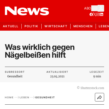
ABO
AKTUELL
POLITIK
WIRTSCHAFT
MENSCHEN
LEBE
Was wirklich gegen
Nägelbeißen hilft
SUBRESSORT
AKTUALISIERT
LESEZEIT
Gesundheit
23.04.2021
9 min
©
Shutterstock.com
HOME
LEBEN
GESUNDHEIT