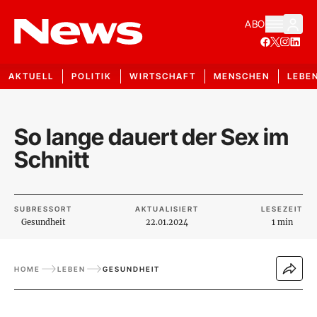
ABO
AKTUELL
POLITIK
WIRTSCHAFT
MENSCHEN
LEBE
So lange dauert der Sex im
Schnitt
SUBRESSORT
AKTUALISIERT
LESEZEIT
Gesundheit
22.01.2024
1 min
HOME
LEBEN
GESUNDHEIT