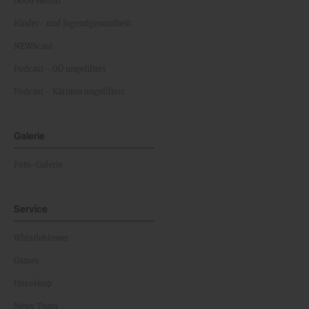
Good Health
Kinder- und Jugendgesundheit
NEWScast
Podcast - OÖ ungefiltert
Podcast - Kärnten ungefiltert
Galerie
Foto-Galerie
Service
Whistleblower
Games
Horoskop
News Team