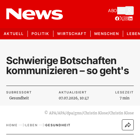
ABO
AKTUELL
POLITIK
WIRTSCHAFT
MENSCHEN
LEBE
Schwierige Botschaften
kommunizieren – so geht's
SUBRESSORT
AKTUALISIERT
LESEZEIT
Gesundheit
07.07.2026, 10:47
7 min
©
APA/APA/dpa/gms/Christin Klose/Christin Klose
HOME
LEBEN
GESUNDHEIT