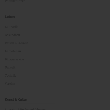
Politiker:innen
Leben
Kulinarik
Gesundheit
Reisen & Freizeit
Immobilien
Bürgerservice
Umwelt
Technik
Vereine
Kunst & Kultur
Literatur & Buchempfehlungen