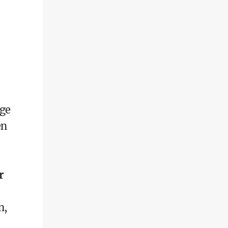
ige
en
r
n,