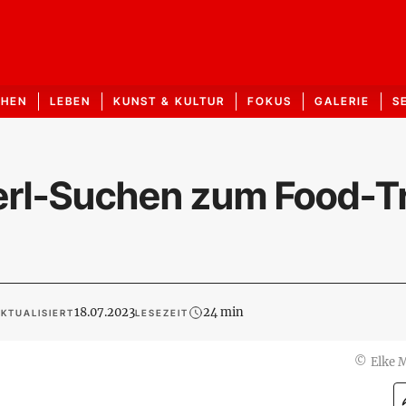
CHEN
LEBEN
KUNST & KULTUR
FOKUS
GALERIE
S
rl-Suchen zum Food-T
18.07.2023
24 min
KTUALISIERT
LESEZEIT
©
Elke 