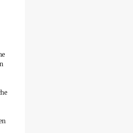
he
nn
che
en