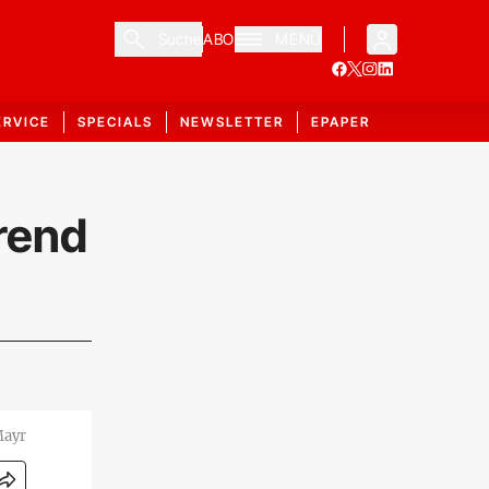
Suche
ABO
MENÜ
ERVICE
SPECIALS
NEWSLETTER
EPAPER
rend
Mayr