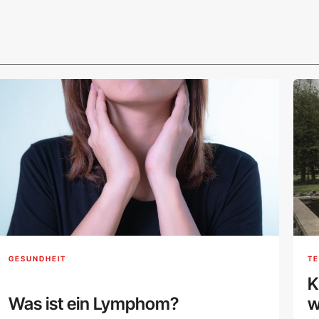
GESUNDHEIT
TE
K
Was ist ein Lymphom?
w