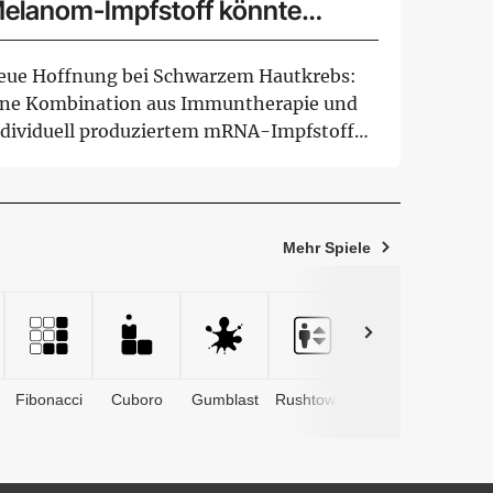
elanom-Impfstoff könnte
irken
eue Hoffnung bei Schwarzem Hautkrebs:
ine Kombination aus Immuntherapie und
ndividuell produziertem mRNA-Impfstoff
nkte da...
Mehr Spiele
Fibonacci
Cuboro
Gumblast
Rushtower
Advents­
kalender