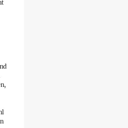
nt
und
m
en,
hl
an