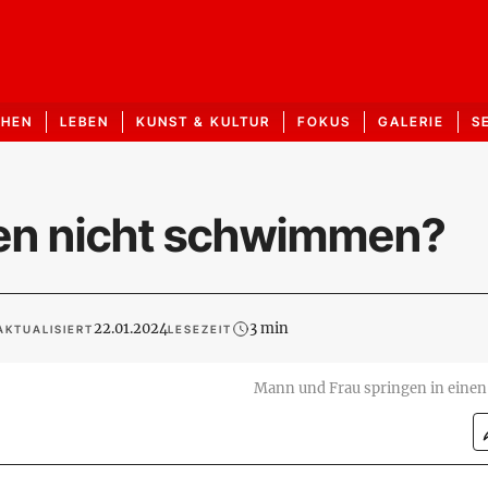
CHEN
LEBEN
KUNST & KULTUR
FOKUS
GALERIE
S
en nicht schwimmen?
22.01.2024
3 min
AKTUALISIERT
LESEZEIT
Mann und Frau springen in einen