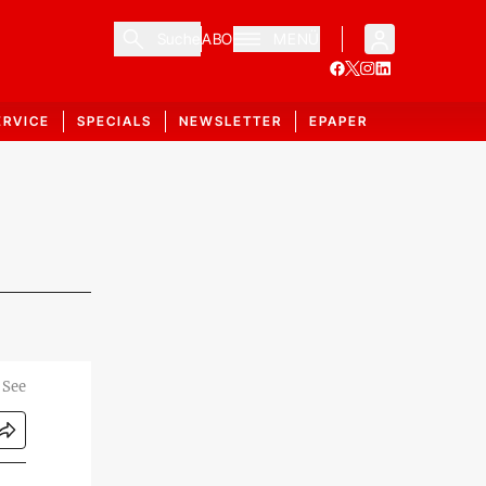
Suche
ABO
MENÜ
ERVICE
SPECIALS
NEWSLETTER
EPAPER
 See