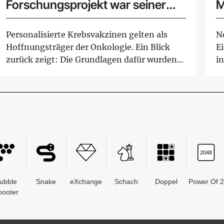
Forschungsprojekt war seiner
M
Zeit voraus
w
Personalisierte Krebsvakzinen gelten als
N
Hoffnungsträger der Onkologie. Ein Blick
E
zurück zeigt: Die Grundlagen dafür wurden
i
in ...
se
ubble
Snake
eXchange
Schach
Doppel
Power Of 2
hooter