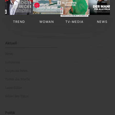
TREND
WOMAN
TV-MEDIA
NEWS
Aktuell
News
Kolumnen
Corporate News
Events der Woche
Leute Bilder
Bilder des Tages
Politik