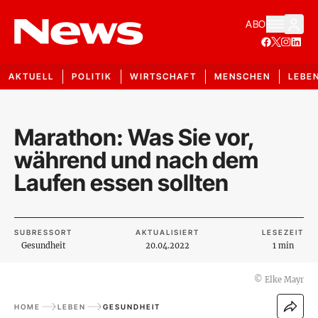
ABO
AKTUELL
POLITIK
WIRTSCHAFT
MENSCHEN
LEBE
Marathon: Was Sie vor,
während und nach dem
Laufen essen sollten
SUBRESSORT
AKTUALISIERT
LESEZEIT
Gesundheit
20.04.2022
1 min
©
Elke Mayr
HOME
LEBEN
GESUNDHEIT