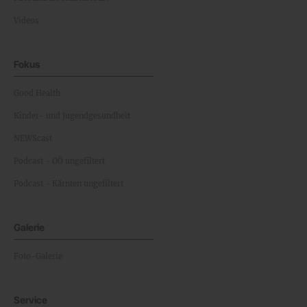
Videos
Fokus
Good Health
Kinder- und Jugendgesundheit
NEWScast
Podcast - OÖ ungefiltert
Podcast - Kärnten ungefiltert
Galerie
Foto-Galerie
Service