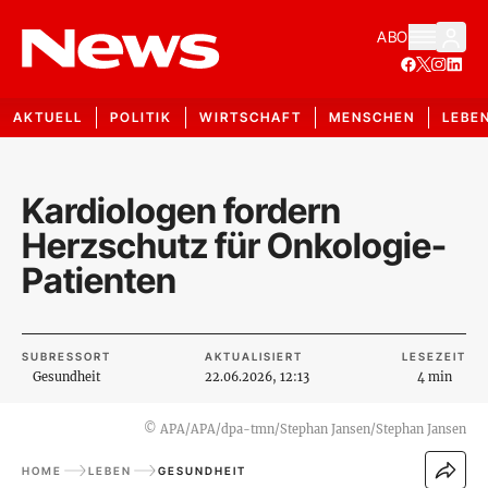
ABO
AKTUELL
POLITIK
WIRTSCHAFT
MENSCHEN
LEBE
Kardiologen fordern
Herzschutz für Onkologie-
Patienten
SUBRESSORT
AKTUALISIERT
LESEZEIT
Gesundheit
22.06.2026, 12:13
4 min
©
APA/APA/dpa-tmn/Stephan Jansen/Stephan Jansen
HOME
LEBEN
GESUNDHEIT