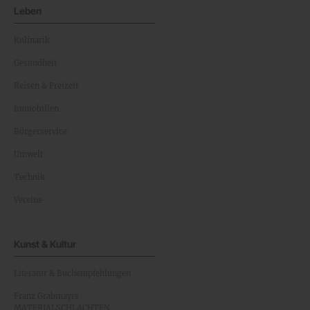
Leben
Kulinarik
Gesundheit
Reisen & Freizeit
Immobilien
Bürgerservice
Umwelt
Technik
Vereine
Kunst & Kultur
Literatur & Buchempfehlungen
Franz Grabmayrs
MATERIALSCHLACHTEN