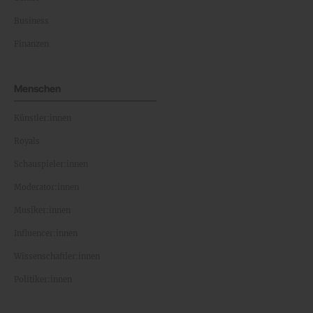
Business
Finanzen
Menschen
Künstler:innen
Royals
Schauspieler:innen
Moderator:innen
Musiker:innen
Influencer:innen
Wissenschaftler:innen
Politiker:innen