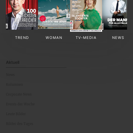
TREND
WOMAN
TV-MEDIA
NEWS
Aktuell
News
Kolumnen
Corporate News
Events der Woche
Leute Bilder
Bilder des Tages