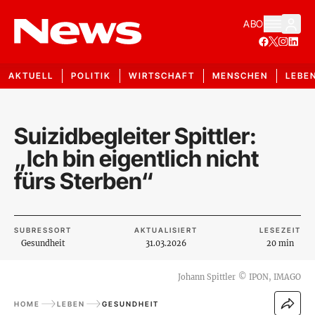
ABO
AKTUELL
POLITIK
WIRTSCHAFT
MENSCHEN
LEBE
Suizidbegleiter Spittler:
„Ich bin eigentlich nicht
fürs Sterben“
SUBRESSORT
AKTUALISIERT
LESEZEIT
Gesundheit
31.03.2026
20 min
Johann Spittler
©
IPON, IMAGO
HOME
LEBEN
GESUNDHEIT